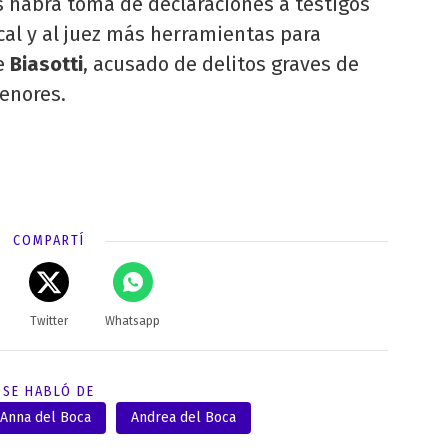
s habrá toma de declaraciones a testigos
iscal y al juez más herramientas para
de
Biasotti
, acusado de delitos graves de
enores.
COMPARTÍ
Twitter
Whatsapp
SE HABLÓ DE
Anna del Boca
Andrea del Boca