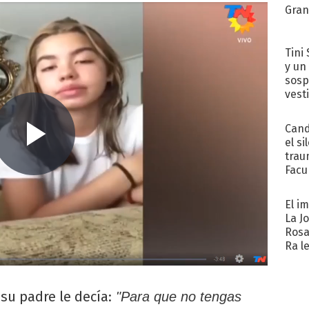
Gra
Tini 
y un
sosp
vest
Cand
el si
trau
Facu
"Teng
El i
La J
Rosa
Ra l
su padre le decía:
"Para que no tengas