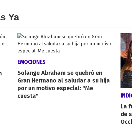
as Ya
EMOCIONES
Solange Abraham se quebró en
n
Gran Hermano al saludar a su hija
por un motivo especial: "Me
IND
cuesta"
La f
de s
Occ