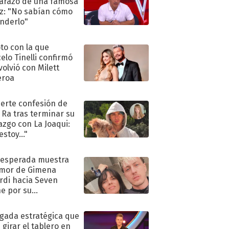
razo de una famosa
iz: "No sabían cómo
nderlo"
oto con la que
elo Tinelli confirmó
volvió con Milett
eroa
uerte confesión de
 Ra tras terminar su
azgo con La Joaqui:
stoy..."
nesperada muestra
mor de Gimena
rdi hacia Seven
e por su
pleaños
ugada estratégica que
 girar el tablero en