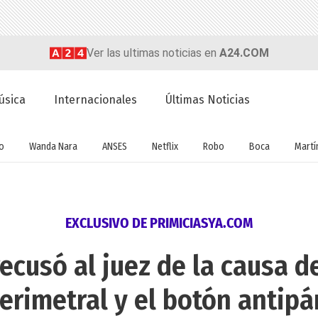
Ver las ultimas noticias en
A24.COM
úsica
Internacionales
Últimas Noticias
o
Wanda Nara
ANSES
Netflix
Robo
Boca
Martín
EXCLUSIVO DE PRIMICIASYA.COM
recusó al juez de la causa d
perimetral y el botón antipá