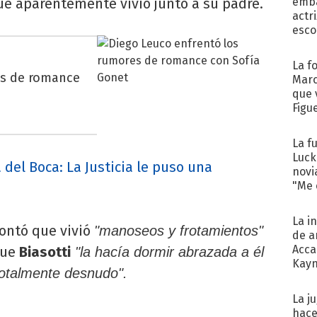
ue aparentemente vivió junto a su padre.
emba
actr
esco
La f
es de romance
Marc
que 
Figu
La f
Luck
del Boca: La Justicia le puso una
novi
"Me e
La i
ontó que vivió
"manoseos y frotamientos"
de a
Acca
que
Biasotti
"la hacía dormir abrazada a él
Kayn
 totalmente desnudo".
cum
La j
hace