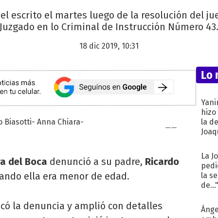
el escrito el martes luego de la resolución del ju
Juzgado en lo Criminal de Instrucción Número 43
18 dic 2019, 10:31
Lo 
Yani
hizo
la d
Joaqu
La J
a del Boca
denunció a su padre,
Ricardo
pedi
uando ella era menor de edad.
la s
de...
icó la denuncia y amplió con detalles
Ánge