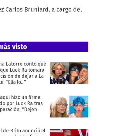
ez Carlos Bruniard, a cargo del
.
más visto
na Latorre contó qué
 que Luck Ra tomara
ecisión de dejar a La
i: "Ella lo..."
oaqui hizo un firme
do por Luck Ra tras
eparación: "Dejen
"
l de Brito anunció el