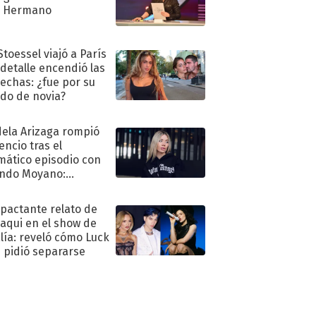
n Hermano
Stoessel viajó a París
 detalle encendió las
echas: ¿fue por su
ido de novia?
ela Arizaga rompió
lencio tras el
mático episodio con
ndo Moyano:
o..."
mpactante relato de
oaqui en el show de
lía: reveló cómo Luck
e pidió separarse