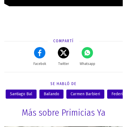
COMPARTÍ
Facebok
Twitter
Whatsapp
SE HABLÓ DE
Santiago Bal
Bailando
Carmen Barbieri
Federico
Más sobre Primicias Ya