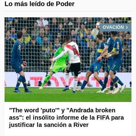
Lo más leído de Poder
OVACIÓN
"The word 'puto'" y "Andrada broken
ass": el insólito informe de la FIFA para
justificar la sanción a River