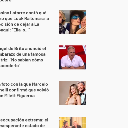
nina Latorre contó qué
zo que Luck Ra tomara la
cisión de dejar a La
aqui: "Ella lo..."
gel de Brito anunció el
mbarazo de una famosa
triz: "No sabían cómo
sconderlo"
 foto con la que Marcelo
nelli confirmó que volvió
n Milett Figueroa
reocupación extrema: el
esesperante estado de