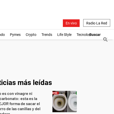
En vivo
Radio La Red
ndo
Pymes
Crypto
Trends
Life Style
Tecnología
icias más leídas
 es con vinagre ni
carbonato: esta es la
JOR forma de sacar el
rro de las canillas y del
nodoro