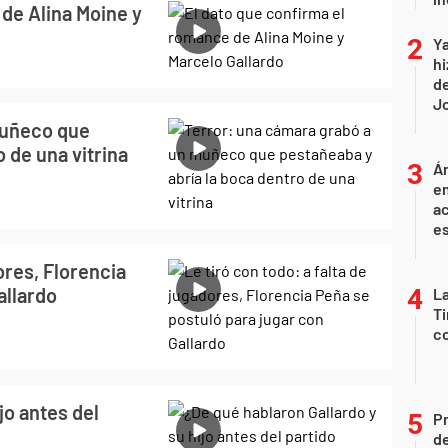
de Alina Moine y
Ya
hi
de
Jo
muñeco que
 de una vitrina
Án
e
ac
e
ores, Florencia
allardo
La
Ti
co
jo antes del
P
d