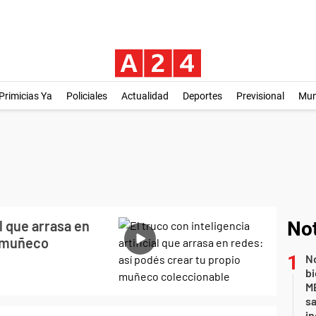
Primicias Ya
Policiales
Actualidad
Deportes
Previsional
Mu
al que arrasa en
Not
o muñeco
No
bi
ME
sa
i