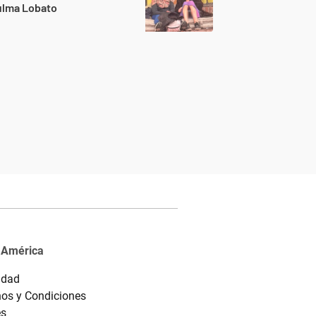
ulma Lobato
 América
idad
os y Condiciones
es