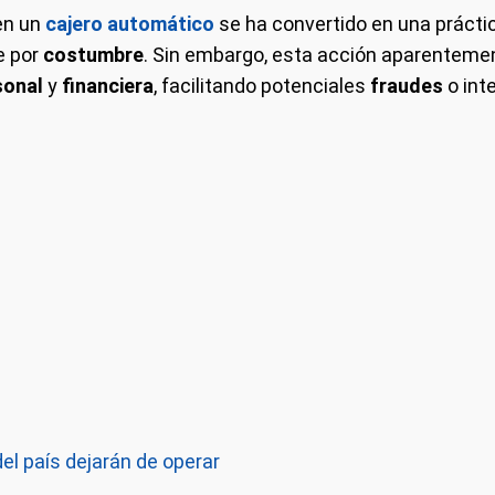
n un
cajero automático
se ha convertido en una práct
e por
costumbre
. Sin embargo, esta acción aparenteme
sonal
y
financiera
, facilitando potenciales
fraudes
o int
el país dejarán de operar