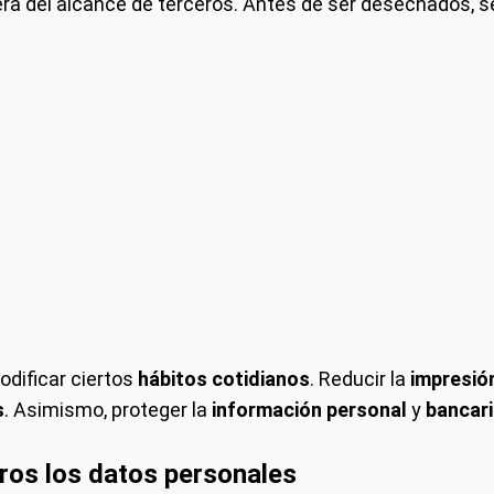
uera del alcance de terceros. Antes de ser desechados, 
odificar ciertos
hábitos cotidianos
. Reducir la
impresión
s
. Asimismo, proteger la
información personal
y
bancar
os los datos personales