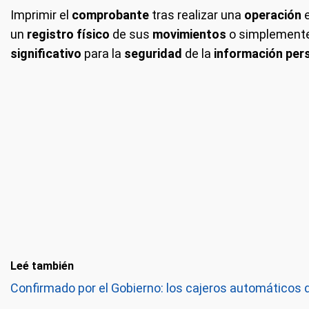
Imprimir el
comprobante
tras realizar una
operación
e
un
registro físico
de sus
movimientos
o simplement
significativo
para la
seguridad
de la
información per
Leé también
Confirmado por el Gobierno: los cajeros automáticos d