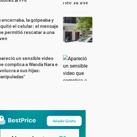
 encerraba, la golpeaba y
 quitó el celular: el mensaje
e permitió rescatar a una
oven
areció un sensible video
e complica a Wanda Nara e
volucra a sus hijas:
anipuladas"