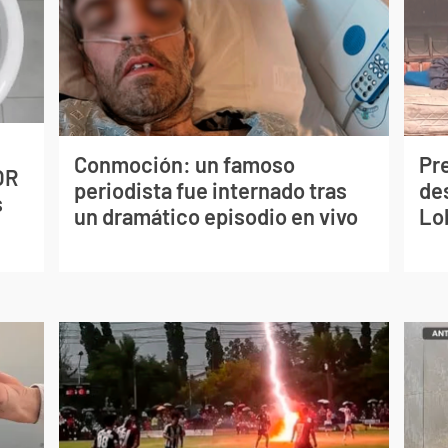
Conmoción: un famoso
Pr
OR
periodista fue internado tras
de
s
un dramático episodio en vivo
Lo