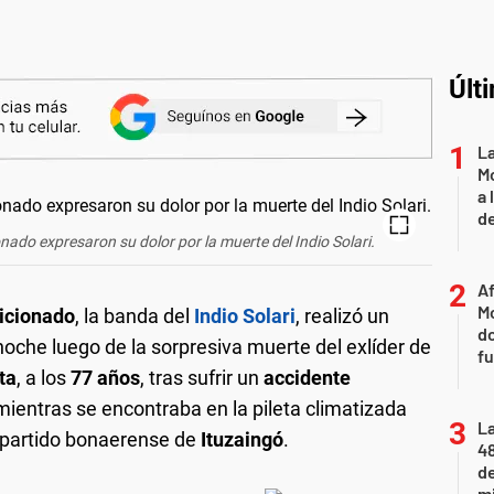
Últ
L
Mo
a 
de
ado expresaron su dolor por la muerte del Indio Solari.
Af
Mo
icionado
, la banda del
Indio Solari
, realizó un
do
noche luego de la sorpresiva muerte del exlíder de
fu
ta
, a los
77 años
, tras sufrir un
accidente
ientras se encontraba en la pileta climatizada
La
l partido bonaerense de
Ituzaingó
.
48
d
mi