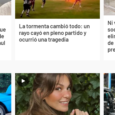
Ni 
La tormenta cambió todo: un
que
so
rayo cayó en pleno partido y
de
eli
ocurrió una tragedia
aul
de
pr