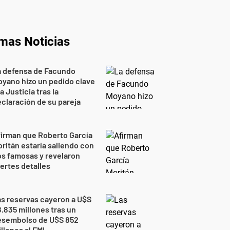
imas Noticias
a defensa de Facundo
yano hizo un pedido clave
la Justicia tras la
claración de su pareja
irman que Roberto García
ritán estaría saliendo con
s famosas y revelaron
ertes detalles
s reservas cayeron a U$S
.835 millones tras un
esembolso de U$S 852
llones al FMI