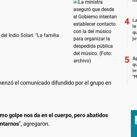
La
le
qu
del Indio Solari: "La familia
j
Ap
qu
in
"M
menzó el comunicado difundido por el grupo en
imo golpe nos da en el cuerpo, pero abatidos
untarnos
”, agregaron.