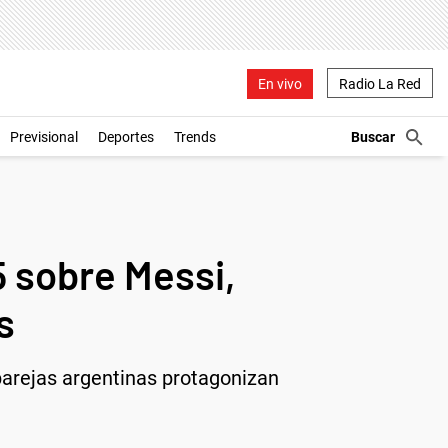
En vivo
Radio La Red
Previsional
Deportes
Trends
sobre Messi,
s
 parejas argentinas protagonizan