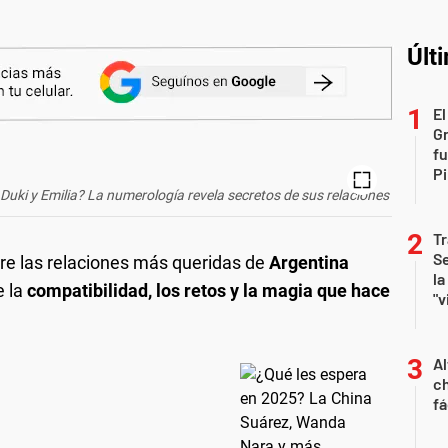
Últ
El
G
fu
Pi
uki y Emilia? La numerología revela secretos de sus relaciones
Tr
Se
re las relaciones más queridas de
Argentina
la
e la
compatibilidad, los retos y la magia que hace
"v
Al
ch
fá