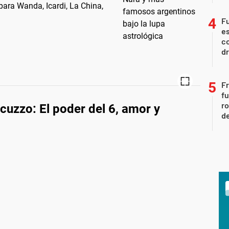
para Wanda, Icardi, La China,
Fu
es
co
dr
Fr
fu
ro
cuzzo: El poder del 6, amor y
de