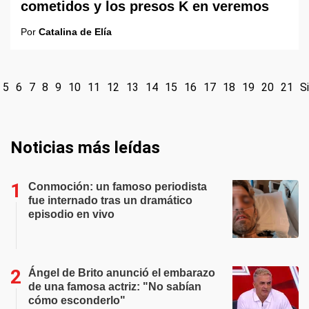
cometidos y los presos K en veremos
Por
Catalina de Elía
5
6
7
8
9
10
11
12
13
14
15
16
17
18
19
20
21
S
Noticias más leídas
Conmoción: un famoso periodista
fue internado tras un dramático
episodio en vivo
Ángel de Brito anunció el embarazo
de una famosa actriz: "No sabían
cómo esconderlo"