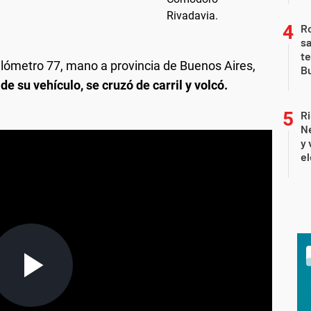
Ro
sa
te
l kilómetro 77, mano a provincia de Buenos Aires,
Bu
de su vehículo, se cruzó de carril y volcó.
Ri
Ne
y 
el