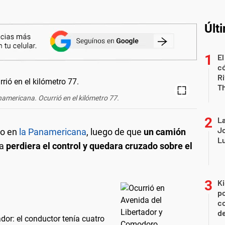
Últ
El
có
Ri
T
namericana. Ocurrió en el kilómetro 77.
La
Jo
do en
la Panamericana
, luego de que
un camión
Lu
na
perdiera el control y quedara cruzado sobre el
Ki
po
co
de
or: el conductor tenía cuatro