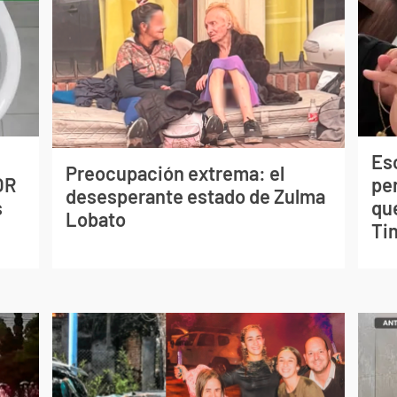
Esc
Preocupación extrema: el
OR
pe
desesperante estado de Zulma
s
qu
Lobato
Tin