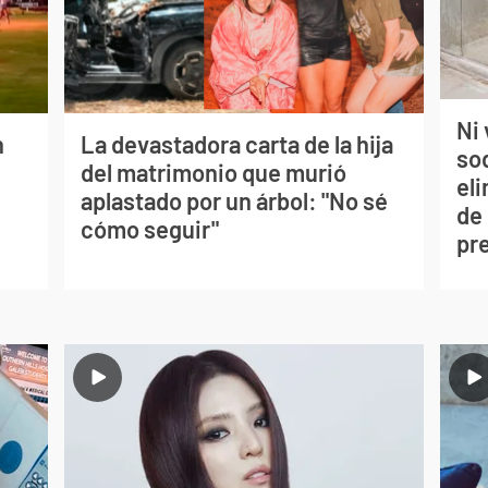
Ni 
n
La devastadora carta de la hija
so
del matrimonio que murió
eli
aplastado por un árbol: "No sé
de
cómo seguir"
pr