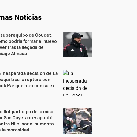
imas Noticias
 superequipo de Coudet:
mo podría formar el nuevo
ver tras la llegada de
hiago Almada
 inesperada decisión de La
aqui tras la ruptura con
ck Ra: qué hizo con su ex
cillof participó de la misa
r San Cayetano y apuntó
ntra Milei por el aumento
 la morosidad