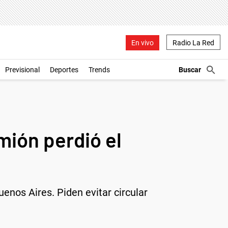
En vivo
Radio La Red
Previsional
Deportes
Trends
mión perdió el
enos Aires. Piden evitar circular