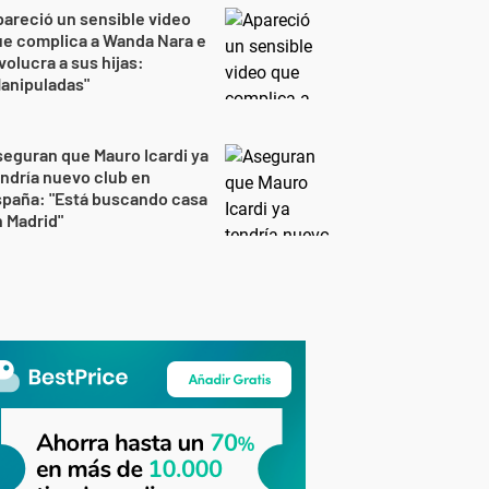
areció un sensible video
e complica a Wanda Nara e
volucra a sus hijas:
anipuladas"
eguran que Mauro Icardi ya
ndría nuevo club en
spaña: "Está buscando casa
 Madrid"