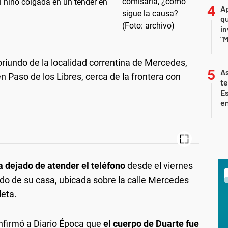
l niño colgada en un tender en
Ap
qu
in
"M
riundo de la localidad correntina de Mercedes,
As
 Paso de los Libres, cerca de la frontera con
te
E
en
a dejado de atender el teléfono
desde el viernes
ndo de su casa, ubicada sobre la calle Mercedes
leta.
nfirmó a Diario Época que
el cuerpo de Duarte fue