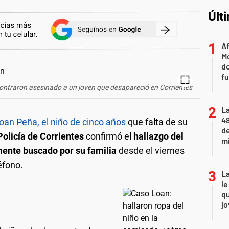
Últ
Af
Mo
do
fu
ontraron asesinado a un joven que desapareció en Corrientes
La
48
an Peña, el niño de cinco años
que falta de su
d
Policía de Corrientes
confirmó el
hallazgo del
mi
mente buscado por su familia
desde el viernes
éfono.
La
le
qu
j