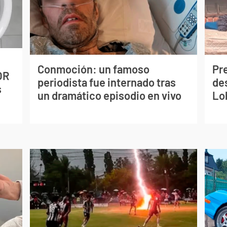
Conmoción: un famoso
Pr
OR
periodista fue internado tras
de
s
un dramático episodio en vivo
Lo