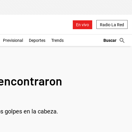
En vivo
Radio La Red
Previsional
Deportes
Trends
 encontraron
os golpes en la cabeza.