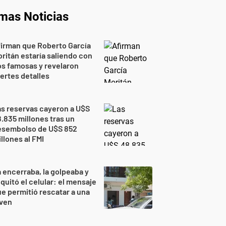
imas Noticias
irman que Roberto García
ritán estaría saliendo con
s famosas y revelaron
ertes detalles
s reservas cayeron a U$S
.835 millones tras un
esembolso de U$S 852
llones al FMI
 encerraba, la golpeaba y
 quitó el celular: el mensaje
e permitió rescatar a una
oven