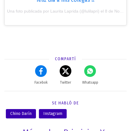
Una foto publicada por Laurita Laprida (@lulilapri) el
8 de Nov de 2016 a la(s) 6:13 PST
COMPARTÍ
Facebok
Twitter
Whatsapp
SE HABLÓ DE
Chino Darín
Instagram