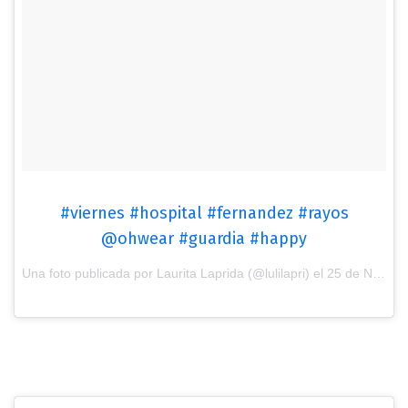
#viernes #hospital #fernandez #rayos
@ohwear #guardia #happy
Una foto publicada por Laurita Laprida (@lulilapri) el
25 de Nov de 2016 a la(s) 1:59 PST