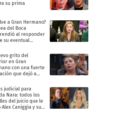
ra su prima
lve a Gran Hermano?
ea del Boca
rendió al responder
e su eventual
eso al reality
uevo grito del
rior en Gran
ano con una fuerte
ación que dejó a
oya en shock:
idora"
s judicial para
a Nara: todos los
les del juicio que le
 Alex Caniggia y sus
imos pasos