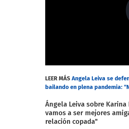
LEER MÁS
Angela Leiva se defen
bailando en plena pandemia: “N
Ángela Leiva sobre Karina 
vamos a ser mejores amiga
relación copada"