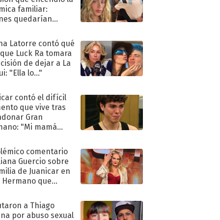
mica familiar:
nes quedarían
ra de su boda
na Latorre contó qué
 que Luck Ra tomara
ecisión de dejar a La
i: "Ella lo..."
car contó el difícil
nto que vive tras
ndonar Gran
mano: "Mi mamá
ió..."
olémico comentario
liana Guercio sobre
amilia de Juanicar en
n Hermano que
tó la furia en redes
taron a Thiago
na por abuso sexual