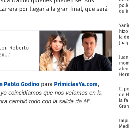
 visualizando quiénes pueden ser sus
polé
arrera por llegar a la gran final, que será
quié
afue
Yani
hizo
la d
Joaqu
 con Roberto
n..."
Juani
mome
aba
Her
recib
n Pablo Godino
para
PrimiciasYa.com
,
El p
 yo coincidíamos que nos veíamos en la
de E
la f
ora cambió todo con la salida de él".
Gra
desa
Impu
Medi