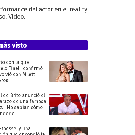
formance del actor en el reality
so. Video.
más visto
oto con la que
elo Tinelli confirmó
volvió con Milett
eroa
l de Brito anunció el
razo de una famosa
iz: "No sabían cómo
nderlo"
 Stoessel y una
sión que encendió la