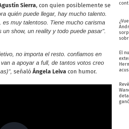
cont
Agustín Sierra
, con quien posiblemente se
ra quién puede llegar, hay mucho talento.
¿Vue
, es muy talentoso. Tiene mucho carisma
Andr
s un show, un reality y todo puede pasar".
sorp
sobr
regr
El n
tivo, no importa el resto. confiamos en
exte
an a apoyar a full, de tantos votos creo
Herm
acus
señaló
Ángela Leiva
con humor.
as)",
Pinc
"Tra
Revé
Wand
detal
ganó
próx