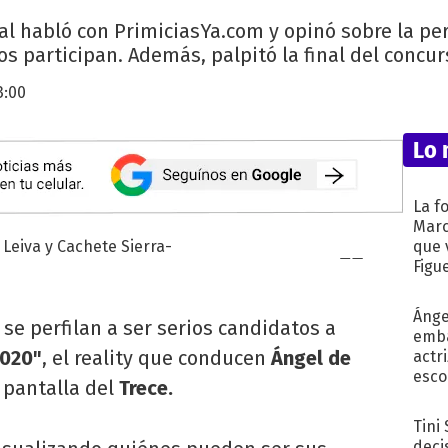
al habló con PrimiciasYa.com y opinó sobre la per
 participan. Además, palpitó la final del concur
3:00
Lo 
La f
Marc
que 
Figu
Ánge
se perfilan a ser serios candidatos a
emba
020"
, el reality que conducen
Ángel de
actr
esco
 pantalla del
Trece.
Tini
deci