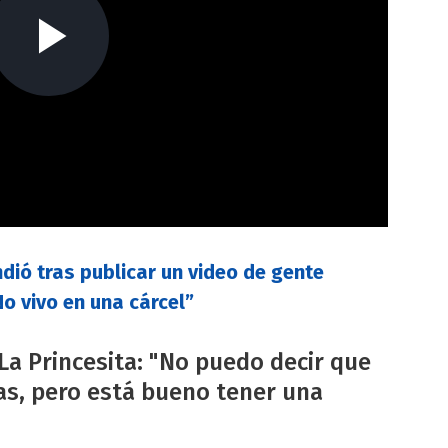
dió tras publicar un video de gente
o vivo en una cárcel”
La Princesita: "No puedo decir que
s, pero está bueno tener una