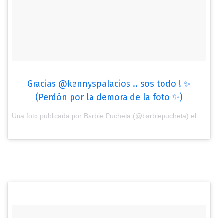
Gracias @kennyspalacios .. sos todo ! ✨
(Perdón por la demora de la foto ✨)
Una foto publicada por Barbie Pucheta (@barbiepucheta) el
27 de 