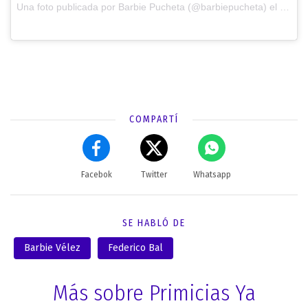
Una foto publicada por Barbie Pucheta (@barbiepucheta) el
29 de 
COMPARTÍ
Facebok
Twitter
Whatsapp
SE HABLÓ DE
Barbie Vélez
Federico Bal
Más sobre Primicias Ya