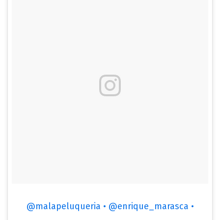
@malapeluqueria • @enrique_marasca •