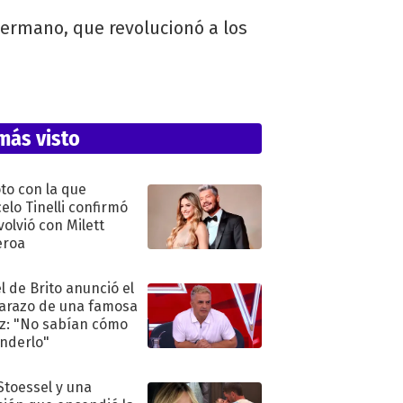
ermano, que revolucionó a los
más visto
oto con la que
elo Tinelli confirmó
volvió con Milett
eroa
l de Brito anunció el
razo de una famosa
iz: "No sabían cómo
nderlo"
 Stoessel y una