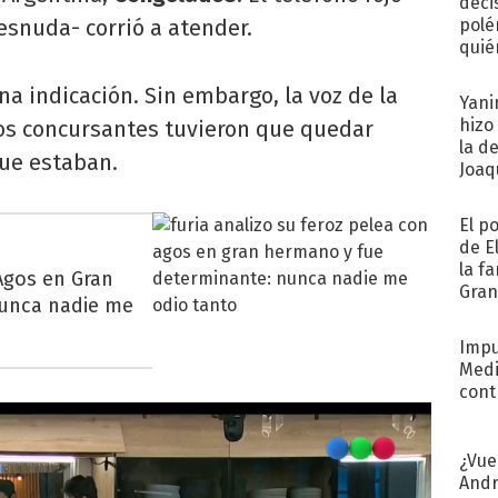
deci
snuda- corrió a atender.
polé
quié
afue
na indicación. Sin embargo, la voz de la
Yani
hizo
Los concursantes tuvieron que quedar
la d
que estaban.
Joaqu
El p
de E
la f
 Agos en Gran
Gra
Nunca nadie me
desa
Impu
Medi
cont
¿Vue
Andr