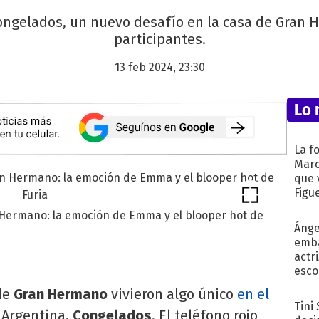
ongelados, un nuevo desafío en la casa de Gran H
participantes.
13 feb 2024, 23:30
Lo 
La f
Marc
que 
Figu
 Hermano: la emoción de Emma y el blooper hot de
Ánge
emba
actr
esco
 de
Gran Hermano
vivieron algo único
en el
Tini
a Argentina,
Congelados
. El teléfono rojo