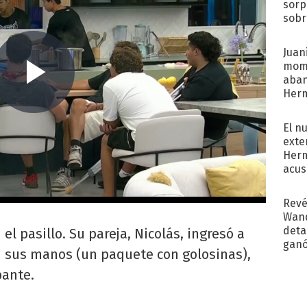
sorp
sobr
regr
Juani
mome
aba
Her
recib
El n
exte
Herm
acus
Pinc
"Tra
Revé
Wand
detal
l pasillo. Su pareja, Nicolás, ingresó a
ganó
 sus manos (un paquete con golosinas),
próx
pante.