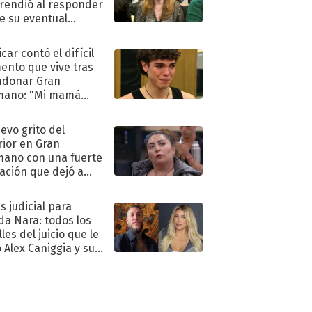
rendió al responder
e su eventual
eso al reality
car contó el difícil
nto que vive tras
ndonar Gran
mano: "Mi mamá
ió..."
uevo grito del
rior en Gran
ano con una fuerte
ación que dejó a
oya en shock:
idora"
s judicial para
a Nara: todos los
les del juicio que le
 Alex Caniggia y sus
imos pasos