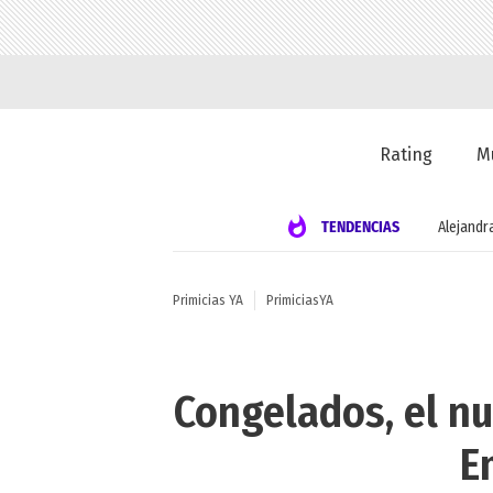
Rating
M
TENDENCIAS
Alejandr
Primicias YA
PrimiciasYA
Congelados, el n
E