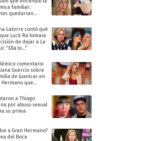
sión que encendió la
mica familiar:
nes quedarían
ra de su boda
na Latorre contó qué
 que Luck Ra tomara
ecisión de dejar a La
i: "Ella lo..."
olémico comentario
liana Guercio sobre
amilia de Juanicar en
n Hermano que
tó la furia en redes
taron a Thiago
na por abuso sexual
ra su prima
lve a Gran Hermano?
ea del Boca