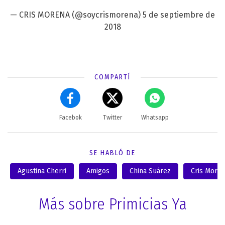
— CRIS MORENA (@soycrismorena)
5 de septiembre de
2018
COMPARTÍ
Facebok
Twitter
Whatsapp
SE HABLÓ DE
Agustina Cherri
Amigos
China Suárez
Cris More
Más sobre Primicias Ya