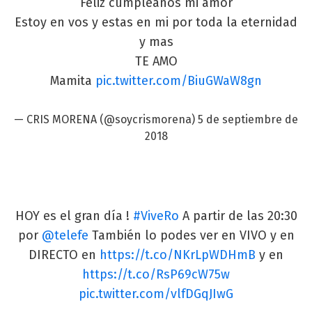
Feliz cumpleaños mi amor
Estoy en vos y estas en mi por toda la eternidad
y mas
TE AMO
Mamita
pic.twitter.com/BiuGWaW8gn
— CRIS MORENA (@soycrismorena)
5 de septiembre de
2018
HOY es el gran día !
#ViveRo
A partir de las 20:30
por
@telefe
También lo podes ver en VIVO y en
DIRECTO en
https://t.co/NKrLpWDHmB
y en
https://t.co/RsP69cW75w
pic.twitter.com/vlfDGqJIwG