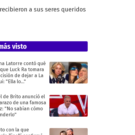
recibieron a sus seres queridos
más visto
na Latorre contó qué
 que Luck Ra tomara
ecisión de dejar a La
i: "Ella lo..."
l de Brito anunció el
razo de una famosa
iz: "No sabían cómo
nderlo"
oto con la que