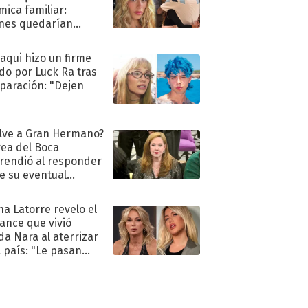
mica familiar:
nes quedarían
ra de su boda
oaqui hizo un firme
do por Luck Ra tras
eparación: "Dejen
"
lve a Gran Hermano?
ea del Boca
rendió al responder
e su eventual
eso al reality
na Latorre revelo el
ance que vivió
a Nara al aterrizar
l país: "Le pasan
s"