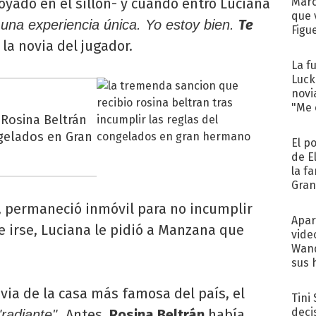
yado en el sillón- y cuando entró Luciana
Marc
que 
Te
 una experiencia única. Yo estoy bien.
Figu
la novia del jugador.
La f
Luck
novi
"Me e
 Rosina Beltrán
ngelados en Gran
El p
de E
la f
Gra
desa
n, permaneció inmóvil para no incumplir
Apar
de irse, Luciana le pidió a Manzana que
vide
Wand
sus 
ia de la casa más famosa del país, el
Tini
deci
Antes,
Rosina Beltrán
había
radiante".