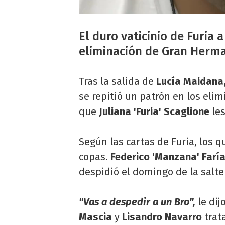
El duro vaticinio de Furia 
eliminación de Gran Herman
Tras la salida de
Lucía Maidana, 
se repitió un patrón en los eli
que
Juliana 'Furia' Scaglione
les
Según las cartas de Furia, los q
copas.
Federico 'Manzana' Farí
despidió el domingo de la salte
"Vas a despedir a un Bro",
le dij
Mascia
y
Lisandro Navarro
trat