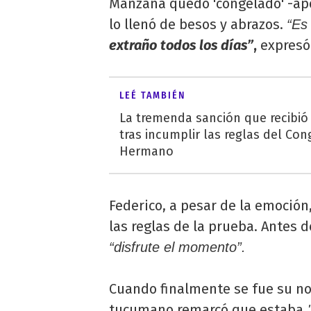
Manzana quedó 'congelado' -apo
lo llenó de besos y abrazos.
“Es
extraño todos los días”
,
expresó 
LEÉ TAMBIÉN
La tremenda sanción que recibió
tras incumplir las reglas del Co
Hermano
Federico, a pesar de la emoció
las reglas de la prueba. Antes 
“disfrute el momento”.
Cuando finalmente se fue su nov
tucumano remarcó que estaba
"