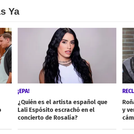
as Ya
¡EPA!
REC
¿Quién es el artista español que
Roñ
o
Lali Espósito escrachó en el
y ve
concierto de Rosalía?
cám