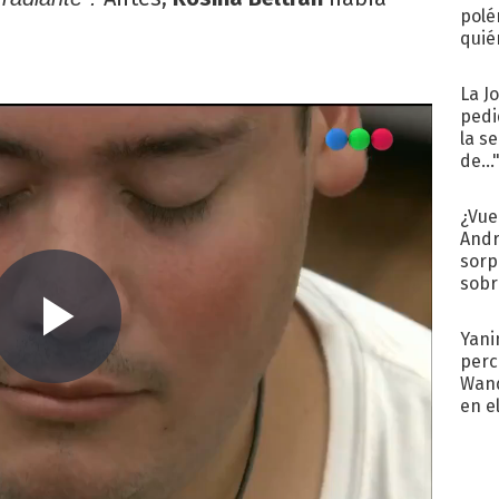
polé
quié
afue
La J
pedi
la s
de...
¿Vue
Andr
sorp
sobr
regr
Yani
perc
Wand
en e
toda