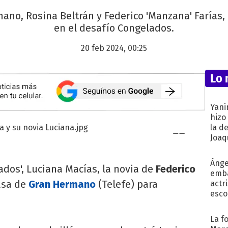
ano, Rosina Beltrán y Federico 'Manzana' Farías, 
en el desafío Congelados.
20 feb 2024, 00:25
Lo 
Yani
hizo
la d
Joaqu
Ánge
dos', Luciana Macías, la novia de
Federico
emba
asa de
Gran Hermano
(Telefe) para
actr
esco
La f