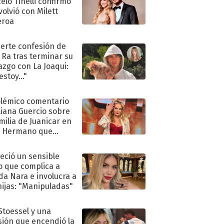
elo Tinelli confirmó
volvió con Milett
eroa
uerte confesión de
 Ra tras terminar su
azgo con La Joaqui:
stoy..."
olémico comentario
liana Guercio sobre
amilia de Juanicar en
n Hermano que
tó la furia en redes
eció un sensible
o que complica a
a Nara e involucra a
hijas: "Manipuladas"
 Stoessel y una
sión que encendió la