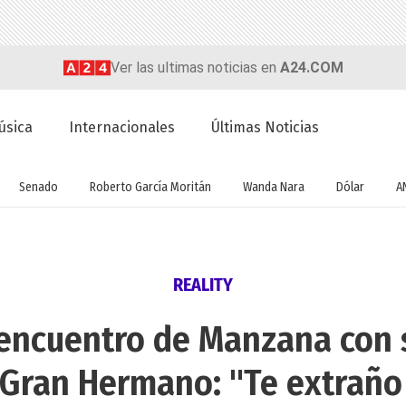
Ver las ultimas noticias en
A24.COM
úsica
Internacionales
Últimas Noticias
Senado
Roberto García Moritán
Wanda Nara
Dólar
A
REALITY
eencuentro de Manzana con s
Gran Hermano: "Te extraño 