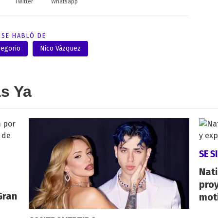
Twitter
Whatsapp
SE HABLÓ DE
regorio
Nico Vázquez
as Ya
SE S
Nati
proy
Gran
mot