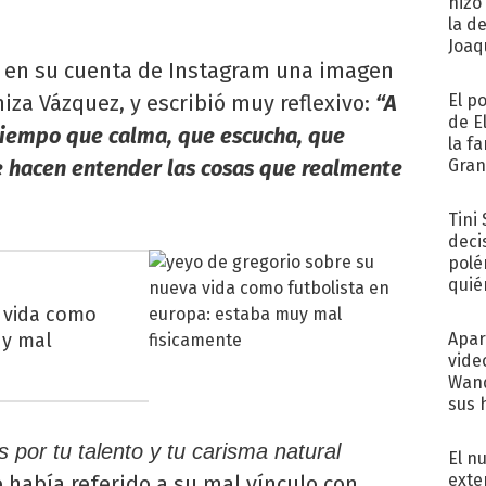
hizo
la d
Joaqu
có en su cuenta de Instagram una imagen
niza Vázquez, y escribió muy reflexivo:
“A
El p
de E
tiempo que calma, que escucha, que
la f
e hacen entender las cosas que realmente
Gra
desa
Tini
deci
polé
quié
afue
 vida como
uy mal
Apar
vide
Wand
sus 
s por tu talento y tu carisma natural
El n
exte
 había referido a su mal vínculo con