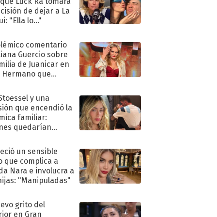
 que Luck Ra tomara
ecisión de dejar a La
i: "Ella lo..."
olémico comentario
liana Guercio sobre
amilia de Juanicar en
n Hermano que
tó la furia en redes
 Stoessel y una
sión que encendió la
mica familiar:
nes quedarían
ra de su boda
eció un sensible
o que complica a
a Nara e involucra a
hijas: "Manipuladas"
uevo grito del
rior en Gran