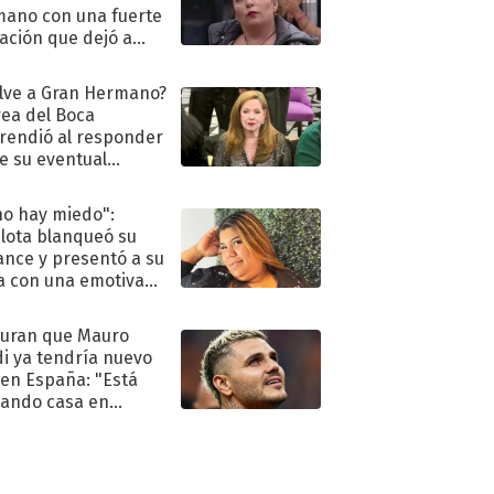
ano con una fuerte
ación que dejó a
oya en shock:
idora"
lve a Gran Hermano?
ea del Boca
rendió al responder
e su eventual
eso al reality
no hay miedo":
lota blanqueó su
nce y presentó a su
a con una emotiva
aración de amor
uran que Mauro
di ya tendría nuevo
 en España: "Está
ando casa en
id"