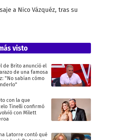
saje a Nico Vázquéz, tras su
más visto
l de Brito anunció el
razo de una famosa
iz: "No sabían cómo
nderlo"
oto con la que
elo Tinelli confirmó
volvió con Milett
eroa
na Latorre contó qué