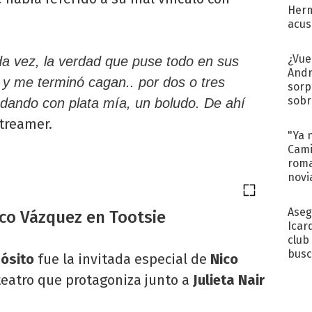
Herm
acus
Pinc
"Tra
¿Vue
da vez, la verdad que puse todo en sus
Andr
 me terminó cagan.. por dos o tres
sorp
sobr
ando con plata mía, un boludo. De ahí
regr
treamer.
"Ya 
Cami
roma
novi
decl
Aseg
Nico Vázquez en Tootsie
Icar
club
busc
pósito
fue la invitada especial de
Nico
Madr
 teatro que protagoniza junto a
Julieta Nair