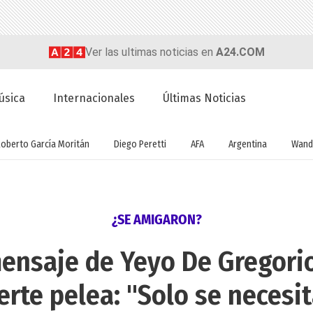
Ver las ultimas noticias en
A24.COM
úsica
Internacionales
Últimas Noticias
Roberto García Moritán
Diego Peretti
AFA
Argentina
Wand
¿SE AMIGARON?
ensaje de Yeyo De Gregori
uerte pelea: "Solo se necesi