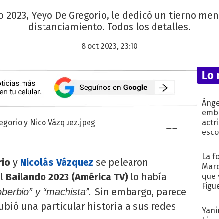
o 2023, Yeyo De Gregorio, le dedicó un tierno men
distanciamiento. Todos los detalles.
8 oct 2023, 23:10
Lo 
Ánge
emba
actr
esco
La f
rio
y
Nicolás Vázquez
se pelearon
Marc
el
Bailando 2023 (América TV)
lo había
que 
Figu
Sin embargo, parece
oberbio” y “machista”.
bió una particular historia a sus redes
Yani