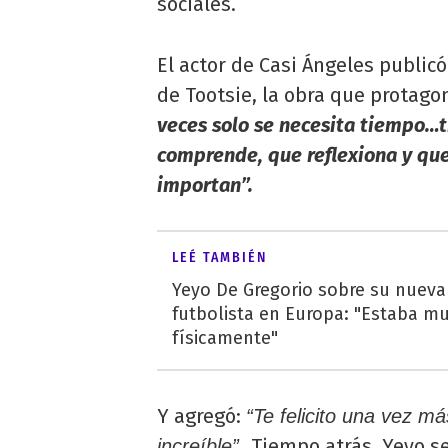
sociales.
El actor de Casi Ángeles publi
de Tootsie, la obra que protago
veces solo se necesita tiempo…
comprende, que reflexiona y qu
importan”.
LEÉ TAMBIÉN
Yeyo De Gregorio sobre su nueva
futbolista en Europa: "Estaba m
físicamente"
Y agregó:
“Te felicito una vez má
Tiempo atrás, Yeyo se
increíble”.