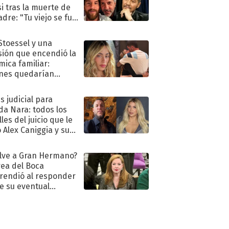
i tras la muerte de
adre: "Tu viejo se fue
."
 Stoessel y una
sión que encendió la
mica familiar:
nes quedarían
ra de su boda
s judicial para
a Nara: todos los
les del juicio que le
 Alex Caniggia y sus
imos pasos
lve a Gran Hermano?
ea del Boca
rendió al responder
e su eventual
eso al reality