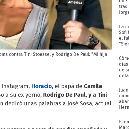
que 
tras
Jorg
La m
Sofi
el f
"Sie
ms contra Tini Stoessel y Rodrigo De Paul: "Mi hija
Cómo
días
de s
deta
e Instagram,
Horacio
, el papá de
Camila
Juani
so a su ex yerno,
Rodrigo De Paul, y a Tini
mome
aba
n dedicó unas palabras a José Sosa, actual
Her
recib
El e
Marc