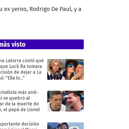
 ex yerno, Rodrigo De Paul, y a
más visto
na Latorre contó qué
 que Luck Ra tomara
ecisión de dejar a La
i: "Ella lo..."
eriodista más anti-
i se quebró al
ar de la muerte de
e, el papá de Lionel
mportante decisión