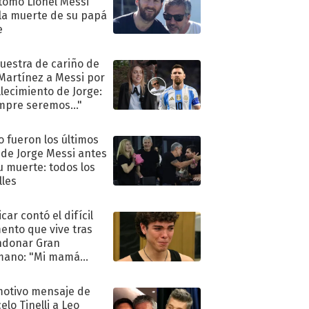
tomó Lionel Messi
 la muerte de su papá
e
uestra de cariño de
 Martínez a Messi por
allecimiento de Jorge:
mpre seremos..."
 fueron los últimos
 de Jorge Messi antes
u muerte: todos los
lles
car contó el difícil
nto que vive tras
ndonar Gran
mano: "Mi mamá
ió..."
motivo mensaje de
elo Tinelli a Leo