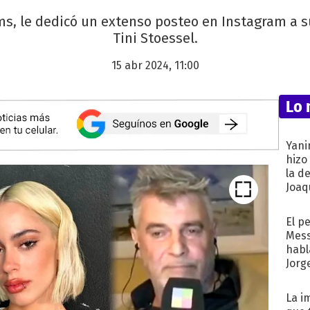
s, le dedicó un extenso posteo en Instagram a su
Tini Stoessel.
15 abr 2024, 11:00
Lo 
Yani
hizo
la d
Joaqu
El p
Mess
habl
Jorg
La i