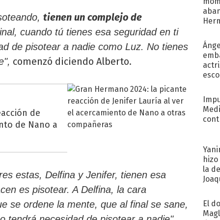
mome
aba
tienen un complejo de
isoteando,
Her
recib
final, cuando tú tienes esa seguridad en ti
Ánge
ad de pisotear a nadie como Luz. No tienes
emba
comenzó diciendo Alberto.
e",
actr
esco
Impu
Medi
eacción de
cont
ento de Nano a
Yani
hizo
la d
es estas, Delfina y Jenifer, tienen esa
Joaqu
cen es pisotear. A Delfina, la cara
El d
e se ordene la mente, que al final se sane,
Magl
o tendrá necesidad de pisotear a nadie".