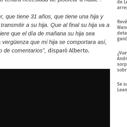
de L
arre
er, que tiene 31 años, que tiene una hija y
Revé
ransmitir a su hija. Que al final su hija va a
Wand
detal
iere que el día de mañana su hija sea
ganó
 vergüenza que mi hija se comportara así,
próx
disparó Alberto.
po de comentarios",
¿Vue
Andr
sorp
sobr
regr
Se s
Lean