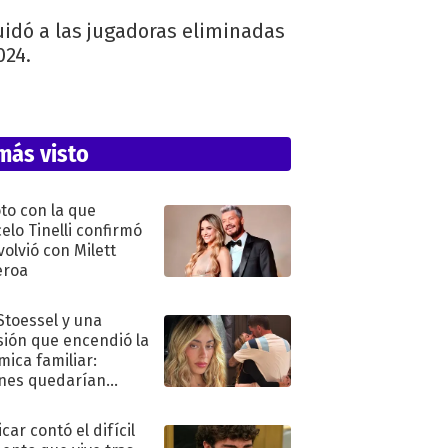
quidó a las jugadoras eliminadas
024.
más visto
oto con la que
elo Tinelli confirmó
volvió con Milett
eroa
 Stoessel y una
sión que encendió la
mica familiar:
nes quedarían
ra de su boda
car contó el difícil