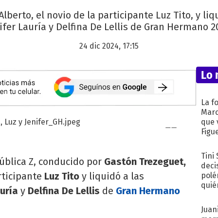
Alberto, el novio de la participante Luz Tito, y li
ifer Lauría y Delfina De Lellis de Gran Hermano 2
24 dic 2024, 17:15
Lo 
La f
Marc
que 
Figu
Tini
ública Z, conducido por
Gastón Trezeguet,
deci
rticipante
Luz Tito
y liquidó a las
polé
quié
auría
y
Delfina De Lellis
de
Gran Hermano
afue
Juani