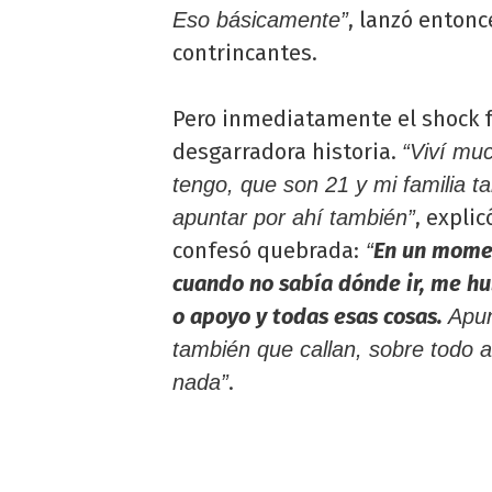
, lanzó entonc
Eso básicamente”
contrincantes.
Pero inmediatamente el shock
desgarradora historia.
“Viví mu
tengo, que son 21 y mi familia t
, expli
apuntar por ahí también”
confesó quebrada:
En un momen
“
cuando no sabía dónde ir, me h
o apoyo y todas esas cosas.
Apun
también que callan, sobre todo a
.
nada”