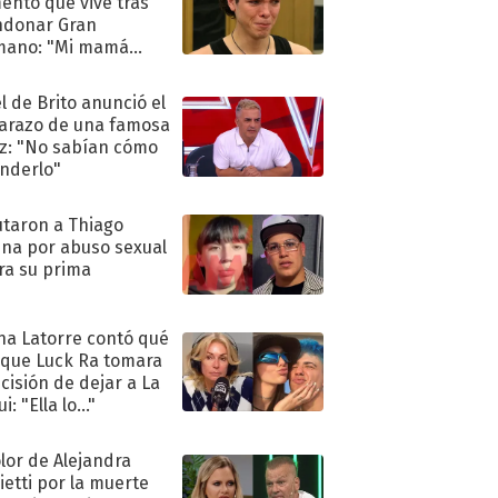
nto que vive tras
ndonar Gran
mano: "Mi mamá
ió..."
l de Brito anunció el
razo de una famosa
iz: "No sabían cómo
nderlo"
taron a Thiago
na por abuso sexual
ra su prima
na Latorre contó qué
 que Luck Ra tomara
ecisión de dejar a La
i: "Ella lo..."
olor de Alejandra
ietti por la muerte