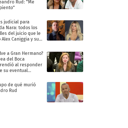
eandro Rud: "Me
piento"
s judicial para
a Nara: todos los
les del juicio que le
 Alex Caniggia y sus
imos pasos
lve a Gran Hermano?
ea del Boca
rendió al responder
e su eventual
eso al reality
upo de qué murió
dro Rud