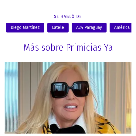
SE HABLÓ DE
Diego Martínez
Latele
A24 Paraguay
América TV
Más sobre Primicias Ya