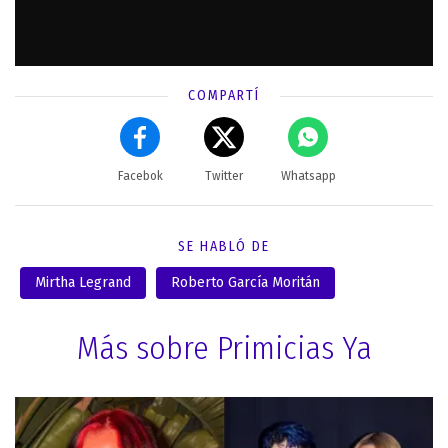
COMPARTÍ
Facebok
Twitter
Whatsapp
SE HABLÓ DE
Mirtha Legrand
Roberto García Moritán
Más sobre Primicias Ya