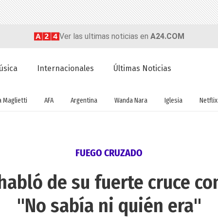
Ver las ultimas noticias en
A24.COM
úsica
Internacionales
Últimas Noticias
a Maglietti
AFA
Argentina
Wanda Nara
Iglesia
Netflix
FUEGO CRUZADO
abló de su fuerte cruce co
"No sabía ni quién era"