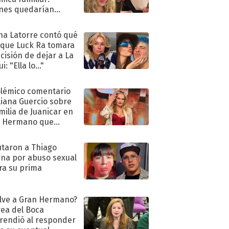
nes quedarían
ra de su boda
na Latorre contó qué
 que Luck Ra tomara
ecisión de dejar a La
i: "Ella lo..."
olémico comentario
liana Guercio sobre
amilia de Juanicar en
n Hermano que
tó la furia en redes
taron a Thiago
na por abuso sexual
ra su prima
lve a Gran Hermano?
ea del Boca
rendió al responder