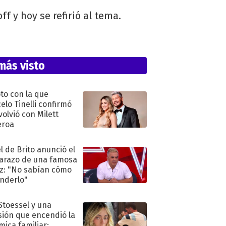
f y hoy se refirió al tema.
más visto
oto con la que
elo Tinelli confirmó
volvió con Milett
eroa
l de Brito anunció el
razo de una famosa
iz: "No sabían cómo
nderlo"
 Stoessel y una
sión que encendió la
mica familiar: