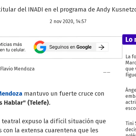
titular del INADI en el programa de Andy Kusnetzof
2 nov 2020, 14:57
Lo 
La f
Marc
que 
Figu
Ánge
 Mendoza
mantuvo un fuerte cruce con
emba
 Hablar" (Telefe).
actr
esco
 teatral expuso la difícil situación que
Tini
aís con la extensa cuarentena que les
deci
polé