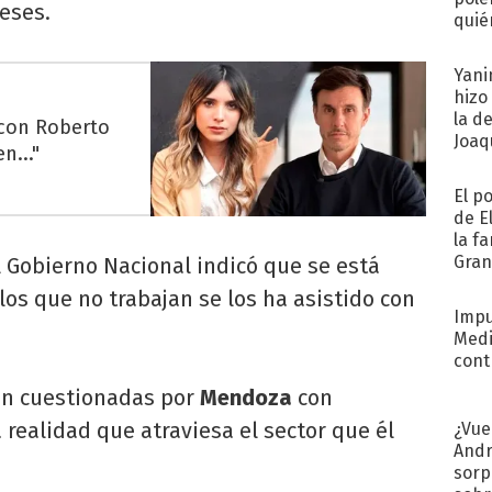
eses.
quié
afue
Yani
hizo
la d
 con Roberto
Joaqu
n..."
El p
de E
la f
Gra
el Gobierno Nacional indicó que se está
desa
los que no trabajan se los ha asistido con
Impu
Medi
cont
on cuestionadas por
Mendoza
con
realidad que atraviesa el sector que él
¿Vue
Andr
sorp