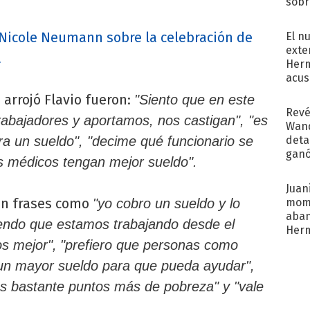
sobr
regr
 Nicole Neumann sobre la celebración de
El n
exte
a
Herm
acus
Pinc
 arrojó Flavio fueron:
"Siento que en este
"Tra
Revé
rabajadores y aportamos, nos castigan", "es
Wand
detal
ra un sueldo", "decime qué funcionario se
ganó
los médicos tengan mejor sueldo".
próx
Juani
on frases como
mome
"yo cobro un sueldo y lo
aba
iendo que estamos trabajando desde el
Her
recib
s mejor",
"prefiero que personas como
un mayor sueldo para que pueda ayudar",
s bastante puntos más de pobreza" y "vale