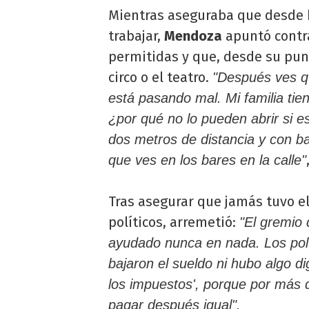
Mientras aseguraba que desde h
trabajar,
Mendoza
apuntó contr
permitidas y que, desde su punt
circo o el teatro.
"Después ves qu
está pasando mal. Mi familia tie
¿por qué no lo pueden abrir si es 
dos metros de distancia y con b
que ves en los bares en la calle"
Tras asegurar que jamás tuvo el
políticos, arremetió:
"El gremio 
ayudado nunca en nada. Los polí
bajaron el sueldo ni hubo algo d
los impuestos', porque por más 
pagar después igual".