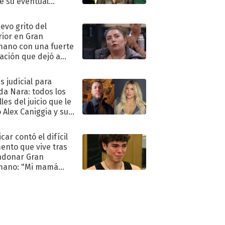
e su eventual
eso al reality
uevo grito del
rior en Gran
ano con una fuerte
ación que dejó a
oya en shock:
idora"
s judicial para
a Nara: todos los
les del juicio que le
 Alex Caniggia y sus
imos pasos
car contó el difícil
nto que vive tras
ndonar Gran
mano: "Mi mamá
ió..."