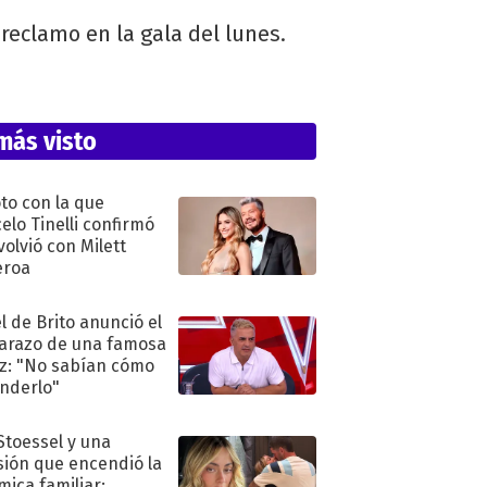
reclamo en la gala del lunes.
más visto
oto con la que
elo Tinelli confirmó
volvió con Milett
eroa
l de Brito anunció el
razo de una famosa
iz: "No sabían cómo
nderlo"
 Stoessel y una
sión que encendió la
mica familiar: