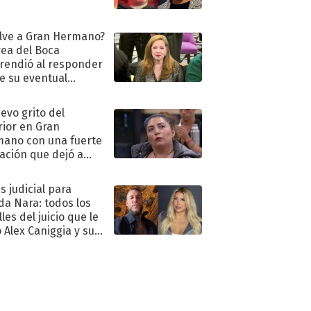
lve a Gran Hermano?
ea del Boca
rendió al responder
e su eventual
eso al reality
uevo grito del
rior en Gran
ano con una fuerte
ación que dejó a
oya en shock:
idora"
s judicial para
a Nara: todos los
les del juicio que le
 Alex Caniggia y sus
imos pasos