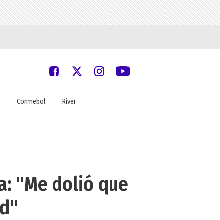
Conmebol
River
a: "Me dolió que
ad"