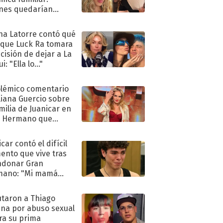
nes quedarían
ra de su boda
na Latorre contó qué
 que Luck Ra tomara
ecisión de dejar a La
i: "Ella lo..."
olémico comentario
liana Guercio sobre
amilia de Juanicar en
n Hermano que
tó la furia en redes
car contó el difícil
nto que vive tras
ndonar Gran
mano: "Mi mamá
ió..."
taron a Thiago
na por abuso sexual
ra su prima