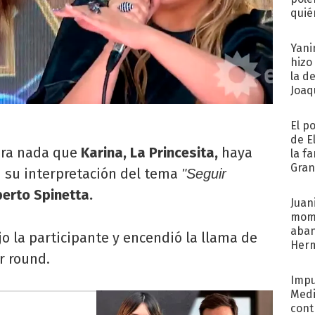
quié
afue
Yani
hizo
la d
Joaqu
El p
de E
ara nada que
Karina, La Princesita,
haya
la f
Gra
 su interpretación del tema
"Seguir
desa
berto Spinetta.
Juani
mome
aba
jo la participante y encendió la llama de
Her
r round.
recib
Impu
Medi
cont