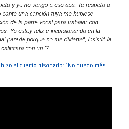
speto y yo no vengo a eso acá. Te respeto a
mo canté una canción tuya me hubiese
ón de la parte vocal para trabajar con
s. Yo estoy feliz e incursionando en la
l parada porque no me divierte", insistió la
alificara con un '7'".
hizo el cuarto hisopado: “No puedo más...