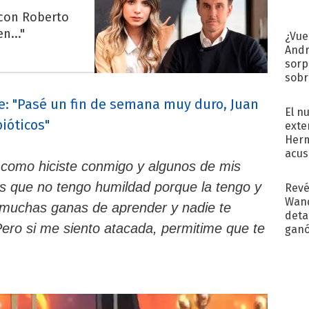
 con Roberto
n..."
¿Vue
Andr
sorp
sobr
regr
e: "Pasé un fin de semana muy duro, Juan
El n
bióticos"
exte
Herm
acus
 como hiciste conmigo y algunos de mis
Pinc
"Tra
s que no tengo humildad porque la tengo y
Revé
Wand
muchas ganas de aprender y nadie te
detal
Pero si me siento atacada, permitime que te
ganó
próx