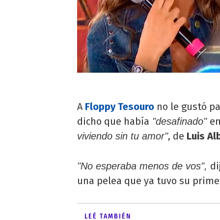
A
Floppy Tesouro
no le gustó p
dicho que había
en
"desafinado"
, de
Luis Al
viviendo sin tu amor"
di
"No esperaba menos de vos",
una pelea que ya tuvo su prime
LEÉ TAMBIÉN