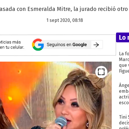
asada con Esmeralda Mitre, la jurado recibió otro 
1 sept 2020, 08:18
Lo 
La f
Marc
que 
Figu
Ánge
emba
actr
esco
Tini
deci
polé