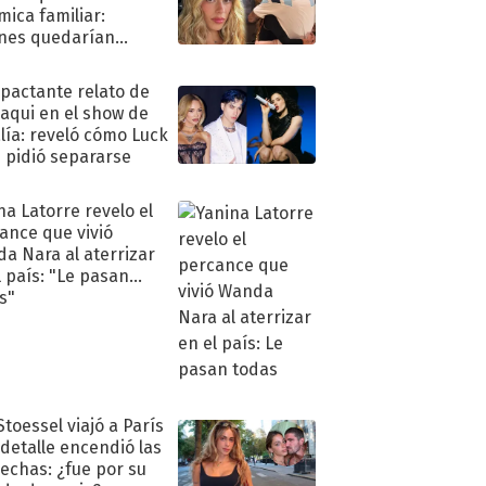
mica familiar:
nes quedarían
ra de su boda
mpactante relato de
oaqui en el show de
lía: reveló cómo Luck
e pidió separarse
na Latorre revelo el
ance que vivió
a Nara al aterrizar
l país: "Le pasan
s"
Stoessel viajó a París
 detalle encendió las
echas: ¿fue por su