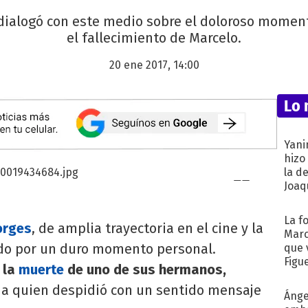
 dialogó con este medio sobre el doloroso moment
el fallecimiento de Marcelo.
20 ene 2017, 14:00
Lo 
Yani
hizo
la d
Joaqu
La f
orges
, de amplia trayectoria en el cine y la
Marc
ndo por un duro momento personal.
que 
Figu
 la
muerte
de uno de sus hermanos,
, a quien despidió con un sentido mensaje
Ánge