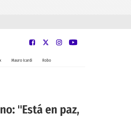
x
Mauro Icardi
Robo
no: "Está en paz,
"