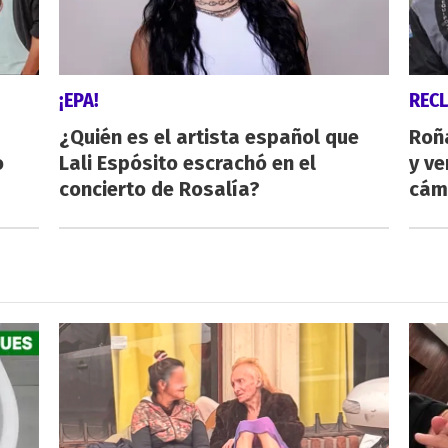
¡EPA!
REC
¿Quién es el artista español que
Roñ
o
Lali Espósito escrachó en el
y ve
concierto de Rosalía?
cám