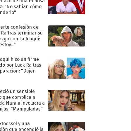
razo de una famosa
iz: "No sabían cómo
nderlo"
uerte confesión de
 Ra tras terminar su
azgo con La Joaqui:
stoy..."
oaqui hizo un firme
do por Luck Ra tras
eparación: "Dejen
"
eció un sensible
o que complica a
a Nara e involucra a
hijas: "Manipuladas"
 Stoessel y una
sión que encendió la