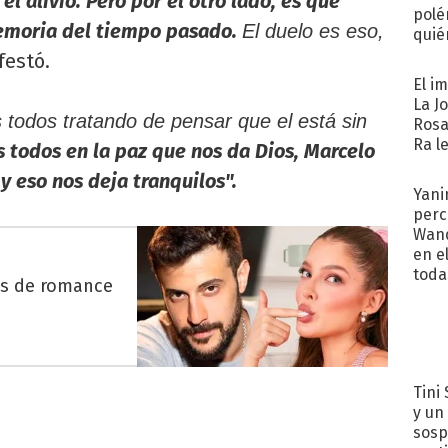
l alivio. Pero por el otro lado, es que
polé
emoria del tiempo pasado.
El duelo es eso,
quié
afue
estó.
El i
La J
todos tratando de pensar que el está sin
Rosa
Ra l
 todos en la paz que nos da Dios, Marcelo
y eso nos deja tranquilos".
Yani
perc
Wand
en e
toda
es de romance
Tini 
y un
sosp