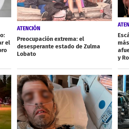
ATE
ATENCIÓN
o:
Escá
Preocupación extrema: el
r el
más
desesperante estado de Zulma
oro
afue
Lobato
y Ro