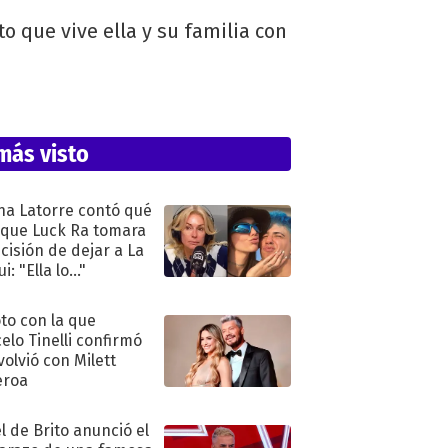
o que vive ella y su familia con
más visto
na Latorre contó qué
 que Luck Ra tomara
ecisión de dejar a La
i: "Ella lo..."
oto con la que
elo Tinelli confirmó
volvió con Milett
eroa
l de Brito anunció el