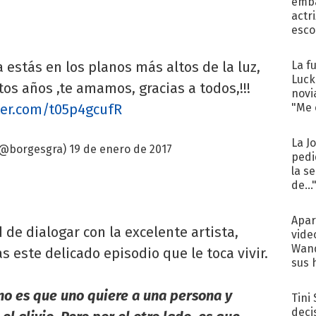
emba
actr
esco
 estás en los planos más altos de la luz,
La f
Luck
tos años ,te amamos, gracias a todos,!!!
novi
tter.com/t05p4gcufR
"Me e
La J
(@borgesgra)
19 de enero de 2017
pedi
la s
de...
Apar
 de dialogar con la excelente artista,
vide
Wand
 este delicado episodio que le toca vivir.
sus 
o es que uno quiere a una persona y
Tini
deci