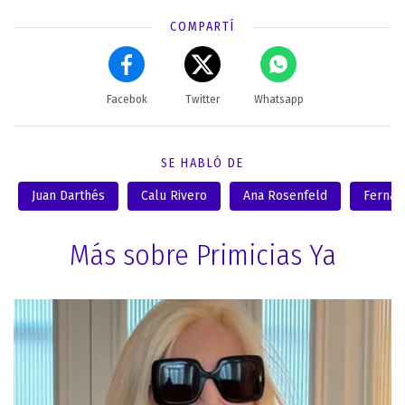
COMPARTÍ
Facebok
Twitter
Whatsapp
SE HABLÓ DE
Juan Darthés
Calu Rivero
Ana Rosenfeld
Fernan
Más sobre Primicias Ya