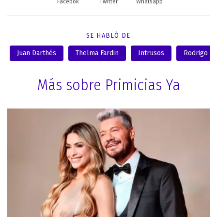
Facebok
Twitter
Whatsapp
SE HABLÓ DE
Juan Darthés
Thelma Fardin
Intrusos
Rodrigo Lu
Más sobre Primicias Ya