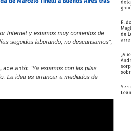
ada de Marcelo Tinelli a Buenos Aires tras
detal
ganó
próx
El d
Magl
or Internet y estamos muy contentos de
de L
arre
 días seguidos laburando, no descansamos",
¿Vue
Andr
sorp
n, adelantó:
"Ya estamos con las pilas
sobr
o. La idea es arrancar a mediados de
regr
Se s
Lean