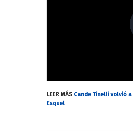
LEER MÁS
Cande Tinelli volvió 
Esquel