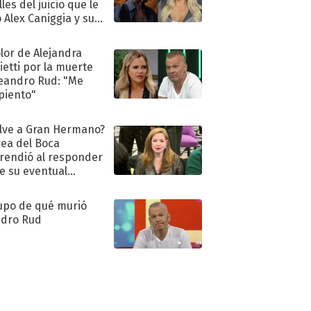
les del juicio que le
 Alex Caniggia y sus
imos pasos
olor de Alejandra
ietti por la muerte
eandro Rud: "Me
piento"
lve a Gran Hermano?
ea del Boca
rendió al responder
e su eventual
eso al reality
upo de qué murió
dro Rud