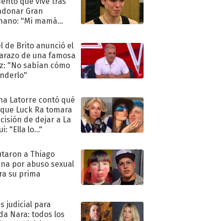
nto que vive tras
ndonar Gran
mano: "Mi mamá
ió..."
l de Brito anunció el
razo de una famosa
iz: "No sabían cómo
nderlo"
na Latorre contó qué
 que Luck Ra tomara
ecisión de dejar a La
i: "Ella lo..."
taron a Thiago
na por abuso sexual
ra su prima
s judicial para
a Nara: todos los