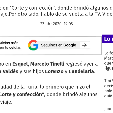
e en "Corte y confección", donde brindó algunos 
iaje.Por otro lado, habló de su vuelta a la TV. Vide
23 abr 2020, 19:05
Lo 
La f
Marc
ro en
Esquel,
Marcelo Tinelli
regresó ayer a
que 
Figu
a Valdés
y sus hijos
Lorenzo
y
Candelaria.
Tini
deci
iudad de la furia, lo primero que hizo el
polé
Corte y confección"
, donde brindó algunos
quié
afue
viaje.
Juani