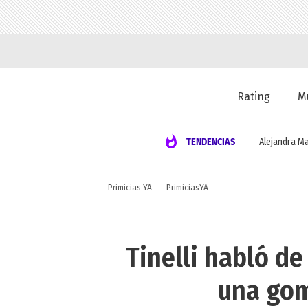
Rating
M
TENDENCIAS
Alejandra Ma
Primicias YA
PrimiciasYA
Tinelli habló d
una gom