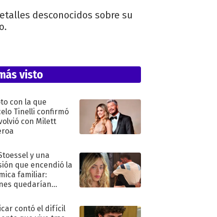
detalles desconocidos sobre su
o.
más visto
oto con la que
elo Tinelli confirmó
volvió con Milett
eroa
 Stoessel y una
sión que encendió la
mica familiar:
nes quedarían
ra de su boda
car contó el difícil