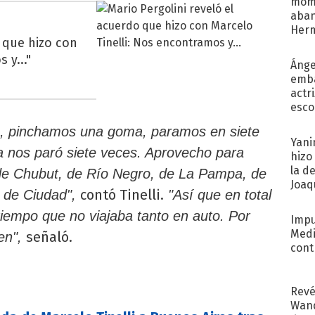
mome
aba
Her
o que hizo con
recib
 y..."
Ánge
emba
actr
esco
s, pinchamos una goma, paramos en siete
Yani
cía nos paró siete veces. Aprovecho para
hizo
la d
 de Chubut, de Río Negro, de La Pampa, de
Joaqu
contó Tinelli.
a de Ciudad",
"Así que en total
tiempo que no viajaba tanto en auto. Por
Impu
Medi
señaló.
ien",
cont
Revé
Wand