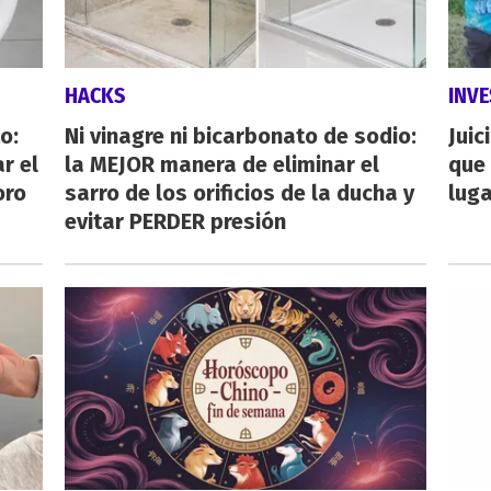
HACKS
INVE
o:
Ni vinagre ni bicarbonato de sodio:
Juic
r el
la MEJOR manera de eliminar el
que 
oro
sarro de los orificios de la ducha y
luga
evitar PERDER presión