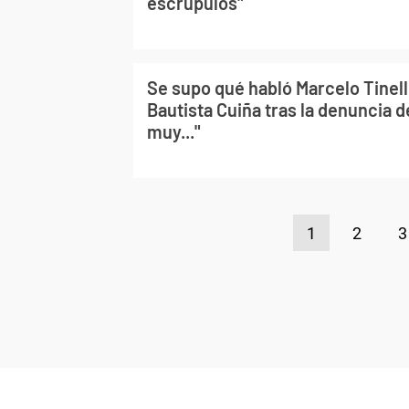
escrúpulos"
Se supo qué habló Marcelo Tinell
Bautista Cuiña tras la denuncia 
muy..."
1
2
3