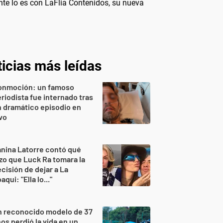
ente lo es con LaFlia Contenidos, su nueva
icias más leídas
onmoción: un famoso
riodista fue internado tras
 dramático episodio en
vo
nina Latorre contó qué
zo que Luck Ra tomara la
cisión de dejar a La
aqui: "Ella lo..."
n reconocido modelo de 37
os perdió la vida en un