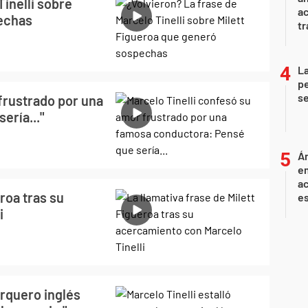
Tinelli sobre
a
pechas
tr
La
pe
se
frustrado por una
ería..."
Án
e
ac
eroa tras su
e
i
arquero inglés