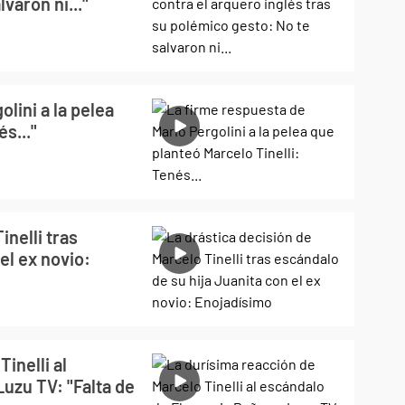
varon ni..."
lini a la pelea
s..."
inelli tras
el ex novio:
inelli al
uzu TV: "Falta de