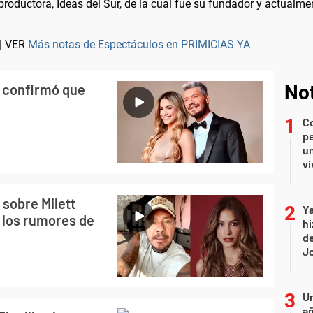
productora, Ideas del Sur, de la cual fue su fundador y actualm
| VER
Más notas de Espectáculos en PRIMICIAS YA
li confirmó que
Not
C
pe
un
vi
 sobre Milett
Ya
 los rumores de
hi
de
Jo
U
añ