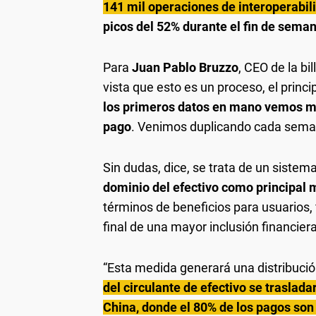
141 mil operaciones de interoperabili
picos del 52% durante el fin de seman
Para
Juan Pablo Bruzzo
, CEO de la bi
vista que esto es un proceso, el princ
los primeros datos en mano vemos 
pago
. Venimos duplicando cada semana
Sin dudas, dice, se trata de un sistema
dominio del efectivo como principal 
términos de beneficios para usuarios, 
final de una mayor inclusión financiera
“Esta medida generará una distribuci
del circulante de efectivo se traslada
China, donde el 80% de los pagos son