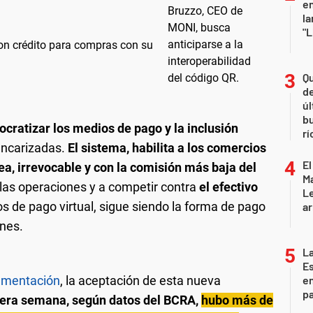
en
la
"L
on crédito para compras con su
Qu
de
úl
b
cratizar los medios de pago y la inclusión
rí
ancarizadas.
El sistema, habilita a los comercios
El
nea, irrevocable y con la comisión más baja del
Ma
r las operaciones y a competir contra
el efectivo
L
 de pago virtual, sigue siendo la forma de pago
ar
ones.
La
Es
ementación
, la aceptación de esta nueva
en
pa
era semana, según datos del BCRA,
hubo más de