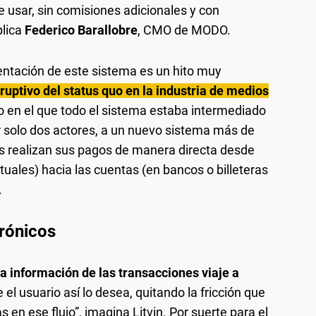
e usar, sin comisiones adicionales y con
plica
Federico Barallobre
, CMO de MODO.
mentación de este sistema es un hito muy
ruptivo del status quo en la industria de medios
o en el que todo el sistema estaba intermediado
or solo dos actores, a un nuevo sistema más de
ios realizan sus pagos de manera directa desde
rtuales) hacia las cuentas (en bancos o billeteras
.
trónicos
la información de las transacciones viaje a
ue el usuario así lo desea, quitando la fricción que
s en ese flujo”, imagina Litvin. Por suerte para el