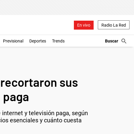
En vivo
Radio La Red
Previsional
Deportes
Trends
s recortaron sus
n paga
 internet y televisión paga, según
cios esenciales y cuánto cuesta