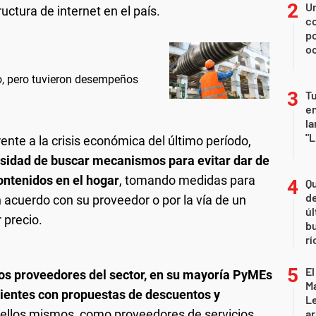
U
ructura de internet en el país.
co
p
o
io, pero tuvieron desempeños
Tu
en
la
"L
ente a la crisis económica del último período,
esidad de buscar mecanismos para evitar dar de
contenidos en el hogar
, tomando medidas para
Qu
de
n acuerdo con su proveedor o por la vía de un
úl
 precio.
b
rí
El
los proveedores del sector, en su mayoría PyMEs
Ma
lientes con propuestas de descuentos y
L
 ellos mismos, como proveedores de servicios,
ar