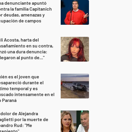
na denunciante apuntó
ntra la familia Capitanich
or deudas, amenazas y
cupación de campos
li Acosta, harta del
sañamiento en su contra,
nzó una dura denuncia:
legaron al punto de..."
ién es el joven que
sapareció durante el
timo temporal y es
uscado intensamente en el
o Paraná
 dolor de Alejandra
glietti por la muerte de
eandro Rud: "Me
repiento"