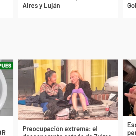
Aires y Luján
Go
Esc
Preocupación extrema: el
OR
pe