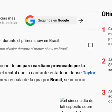
Últ
Co
ma
pr
de
por el calor durante el primer show en Brasil.
AN
$
noche de
un paro cardíaco provocado por la
sa
el recital que la cantante estadounidense
Taylor
imera escala de la gira por
Brasil
, se informó
A
ag
c