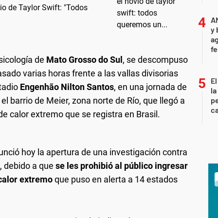
vio de Taylor Swift: "Todos
A
y 
ag
f
psicología de
Mato Grosso do Sul
, se descompuso
ado varias horas frente a las vallas divisorias
El
tadio
Engenhão Nilton Santos
, en una jornada de
la
l barrio de Meier, zona norte de Río, que llegó a
pe
ca
de calor extremo que se registra en Brasil.
nunció hoy la apertura de una investigación contra
o, debido a que
se les prohibió al público ingresar
 calor extremo
que puso en alerta a 14 estados