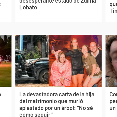
desesperante estado de Zulma
s
qu
Lobato
Tin
n
La devastadora carta de la hija
Co
del matrimonio que murió
per
aplastado por un árbol: "No sé
un
cómo seguir"