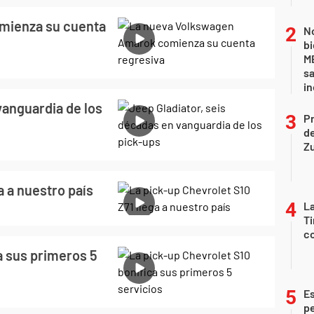
mienza su cuenta
No
bi
ME
sa
i
vanguardia de los
P
d
Z
a a nuestro país
La
Ti
co
a sus primeros 5
Es
p