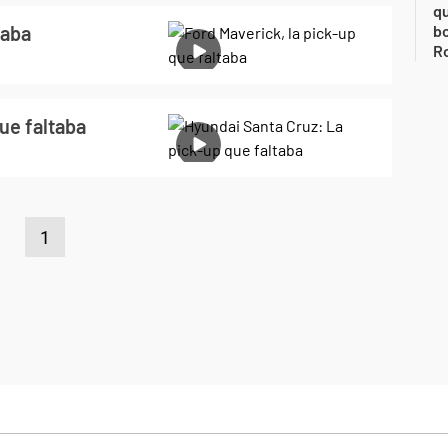
qu
taba
bo
Ro
ue faltaba
1