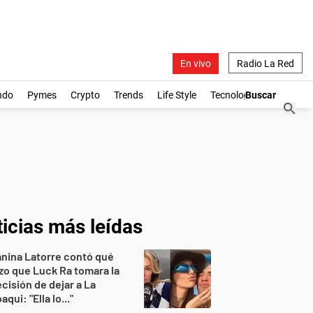
En vivo
Radio La Red
ndo
Pymes
Crypto
Trends
Life Style
Tecnología
icias más leídas
nina Latorre contó qué
zo que Luck Ra tomara la
cisión de dejar a La
aqui: "Ella lo..."