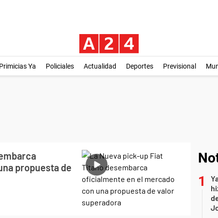
Primicias Ya
Policiales
Actualidad
Deportes
Previsional
Mu
sembarca
Not
una propuesta de
Ya
hi
de
Jo