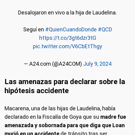
Desalojaron en vivo a la hija de Laudelina.
Seguí en
#QuienCuandoDonde
#QCD
https://t.co/3gt6dzr3tG
pic.twitter.com/V6CbEtThgy
— A24.com (@A24COM)
July 9, 2024
Las amenazas para declarar sobre la
hipótesis accidente
Macarena, una de las hijas de Laudelina, había
declarado en la Fiscalía de Goya que su
madre fue
amenazada y sobornada para que diga que Loan
murió en un accidente
de tránsito tras ser