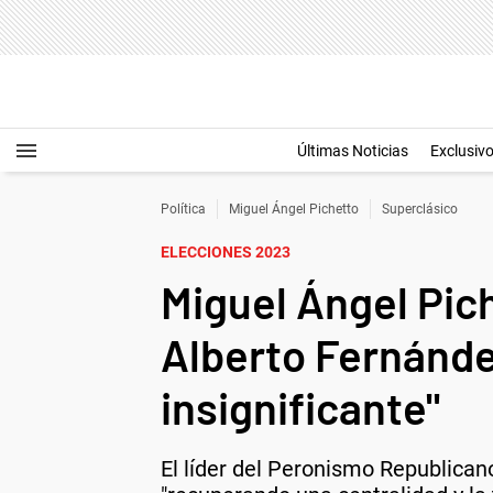
Últimas Noticias
Exclusiv
Política
Miguel Ángel Pichetto
Superclásico
ELECCIONES 2023
Miguel Ángel Pich
Alberto Fernánde
insignificante"
El líder del Peronismo Republicano 