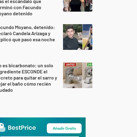
as el escándalo que
erminó con Facundo
oyano detenido
acundo Moyano, detenido:
claró Candela Arizaga y
plicó qué pasó esa noche
 es bicarbonato: un solo
ngrediente ESCONDE el
creto para quitar el sarro y
jar el baño cómo recién
udado