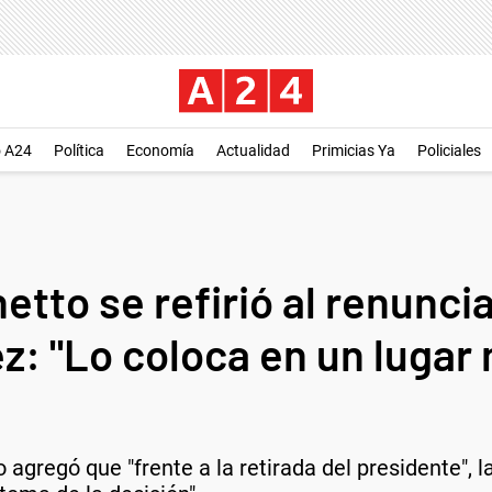
o A24
Política
Economía
Actualidad
Primicias Ya
Policiales
etto se refirió al renunc
z: "Lo coloca en un lugar
agregó que "frente a la retirada del presidente", l