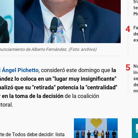
tr
t
M
F
de
ex
renunciamiento de Alberto Fernández. (Foto: archivo)
No
 Ángel Pichetto
, consideró este domingo que
la
i
se
ndez lo coloca en un "lugar muy insignificante"
de
nalizó que su "retirada" potencia la "centralidad"
m
 en la toma de la decisión
de la coalición
toral.
te de Todos debe decidir: lista