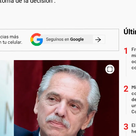
toma de la decisión".
Últ
Fr
mi
oc
c
Mi
co
d
un
C
El
h