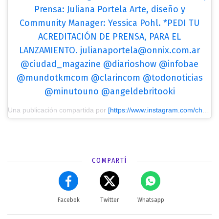
Prensa: Juliana Portela Arte, diseño y
Community Manager: Yessica Pohl. *PEDI TU
ACREDITACIÓN DE PRENSA, PARA EL
LANZAMIENTO.
julianaportela@onnix.com.ar
@ciudad_magazine @diarioshow @infobae
@mundotkmcom @clarincom @todonoticias
@minutouno @angeldebritooki
Una publicación compartida por
[https://www.instagram.com/christianmanzanelli/?utm_source=ig_embed&utm_medium=loading] Agencia Christian Manzanelli
COMPARTÍ
Facebok
Twitter
Whatsapp