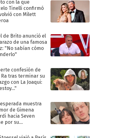
oto con la que
elo Tinelli confirmó
volvió con Milett
eroa
l de Brito anunció el
razo de una famosa
iz: "No sabían cómo
nderlo"
uerte confesión de
 Ra tras terminar su
azgo con La Joaqui:
stoy..."
nesperada muestra
mor de Gimena
rdi hacia Seven
e por su
pleaños
Stoessel viajó a París