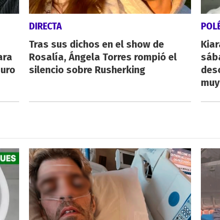
DIRECTA
POL
Tras sus dichos en el show de
Kiar
ara
Rosalía, Ángela Torres rompió el
sába
auro
silencio sobre Rusherking
desc
muy