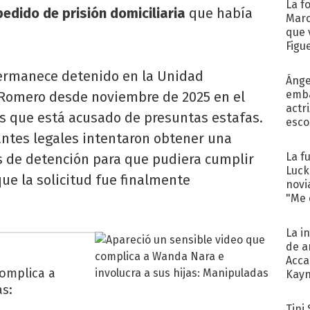
La f
pedido de prisión domiciliaria
que había
Marc
que 
Figu
rmanece detenido en la Unidad
Ánge
emba
 Romero desde noviembre de 2025 en el
actr
as que está acusado de presuntas estafas.
esco
ntes legales intentaron obtener una
La f
s de detención para que pudiera cumplir
Luck
ue la solicitud fue finalmente
novi
"Me e
La i
de a
Acca
complica a
Kayn
cum
as:
Tini 