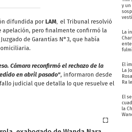
y un
sosp
vest
ón difundida por
LAM
el Tribunal resolvió
,
e apelación, pero finalmente confirmó la
La i
Char
l Juzgado de Garantías N°3, que había
ente
omiciliaria.
fulm
Her
El i
eso. Cámara reconfirmó el rechazo de la
La J
pedido en abril pasado"
, informaron desde
Rosa
Ra l
allo judicial que detalla lo que resuelve el
El s
cuad
la C
Wand
exp
arola, exabogado de Wanda Nara