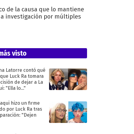
co de la causa que lo mantiene
a investigación por múltiples
más visto
na Latorre contó qué
 que Luck Ra tomara
ecisión de dejar a La
i: "Ella lo..."
oaqui hizo un firme
do por Luck Ra tras
eparación: "Dejen
"