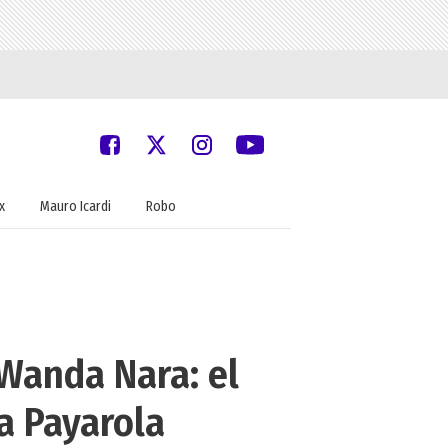
x
Mauro Icardi
Robo
 Wanda Nara: el
a Payarola