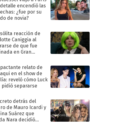
 detalle encendió las
echas: ¿fue por su
ido de novia?
nsólita reacción de
lotte Caniggia al
rarse de que fue
inada en Gran
mano
mpactante relato de
oaqui en el show de
lía: reveló cómo Luck
e pidió separarse
ecreto detrás del
ro de Mauro Icardi y
hina Suárez que
a Nara decidió
oner