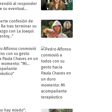
rendió al responder
e su eventual
eso al reality
uerte confesión de
 Ra tras terminar su
azgo con La Joaqui:
stoy..."
o Alfonso conmovió
dos con su gesto
a Paula Chaves en un
 momento: "Mi
mpañante
péutico"
no hay miedo":