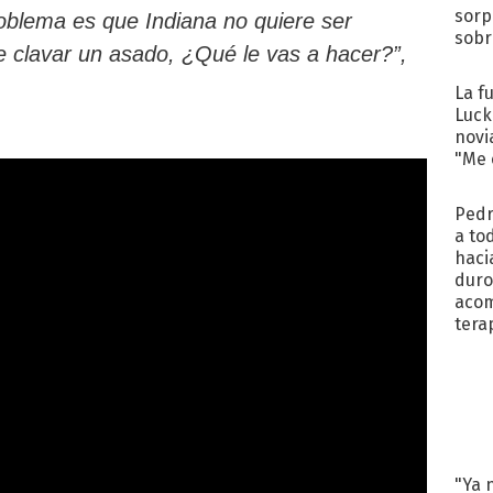
sorp
roblema es que Indiana no quiere ser
sobr
e clavar un asado, ¿Qué le vas a hacer?”,
regr
La f
Luck
novi
"Me e
Pedr
a to
haci
duro
aco
tera
"Ya 