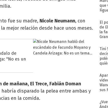
Marc
milia.
que 
Figu
ento fue su madre,
Nicole Neumann
, con
El p
de E
la mejor relación desde hace unos meses.
la f
Gra
desa
Tini
ndalo de
deci
polé
ga: "No es un
quié
afue
Apar
vide
n de mañana, El Trece, Fabián Doman
Wand
sus 
 habría disparado la pelea entre ambas y
ncias en la comida.
¿Vue
Andr