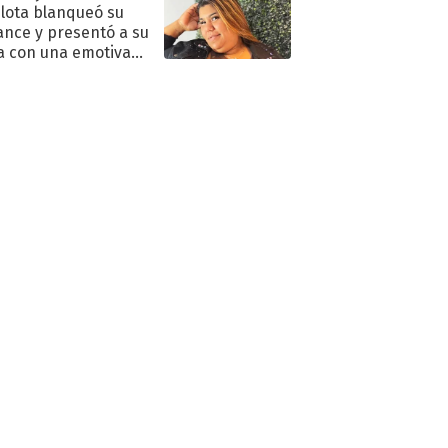
lota blanqueó su
nce y presentó a su
a con una emotiva
aración de amor