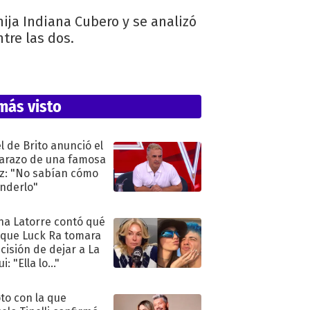
ja Indiana Cubero y se analizó
tre las dos.
más visto
l de Brito anunció el
razo de una famosa
iz: "No sabían cómo
nderlo"
na Latorre contó qué
 que Luck Ra tomara
ecisión de dejar a La
i: "Ella lo..."
oto con la que