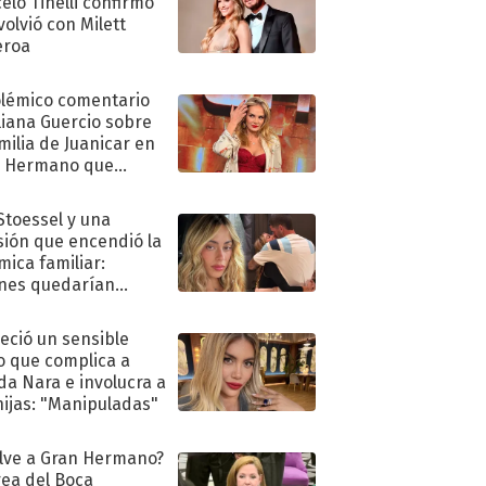
elo Tinelli confirmó
volvió con Milett
eroa
olémico comentario
liana Guercio sobre
amilia de Juanicar en
n Hermano que
tó la furia en redes
 Stoessel y una
sión que encendió la
mica familiar:
nes quedarían
ra de su boda
eció un sensible
o que complica a
a Nara e involucra a
hijas: "Manipuladas"
lve a Gran Hermano?
ea del Boca