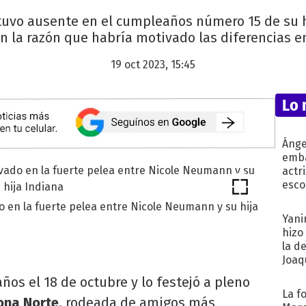
vo ausente en el cumpleaños número 15 de su hi
ón la razón que habría motivado las diferencias en
19 oct 2023, 15:45
Lo 
Ánge
emba
actr
esco
o en la fuerte pelea entre Nicole Neumann y su hija
Yani
hizo
la d
Joaqu
ños el 18 de octubre y lo festejó a pleno
La f
ona Norte
, rodeada de amigos más