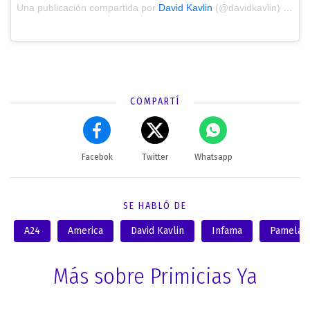
Una publicación compartida por
David Kavlin
(@davidkavlin) el
Feb
COMPARTÍ
Facebok
Twitter
Whatsapp
SE HABLÓ DE
A24
America
David Kavlin
Infama
Pamela D
Más sobre Primicias Ya