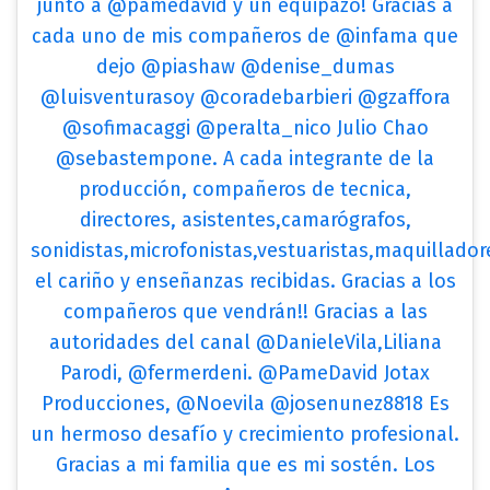
junto a @pamedavid y un equipazo! Gracias a
cada uno de mis compañeros de @infama que
dejo @piashaw @denise_dumas
@luisventurasoy @coradebarbieri @gzaffora
@sofimacaggi @peralta_nico Julio Chao
@sebastempone. A cada integrante de la
producción, compañeros de tecnica,
directores, asistentes,camarógrafos,
sonidistas,microfonistas,vestuaristas,maquilladore
el cariño y enseñanzas recibidas. Gracias a los
compañeros que vendrán!! Gracias a las
autoridades del canal @DanieleVila,Liliana
Parodi, @fermerdeni. @PameDavid Jotax
Producciones, @Noevila @josenunez8818 Es
un hermoso desafío y crecimiento profesional.
Gracias a mi familia que es mi sostén. Los