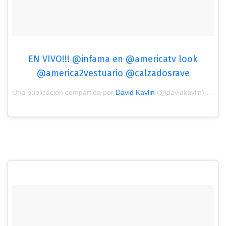
EN VIVO!!! @infama en @americatv look
@america2vestuario @calzadosrave
Una publicación compartida por
David Kavlin
(@davidkavlin) el
Feb