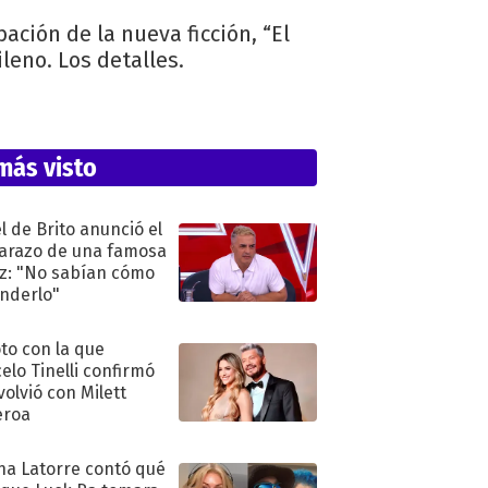
ación de la nueva ficción, “El
leno. Los detalles.
más visto
l de Brito anunció el
razo de una famosa
iz: "No sabían cómo
nderlo"
oto con la que
elo Tinelli confirmó
volvió con Milett
eroa
na Latorre contó qué