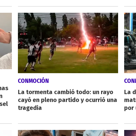
CONMOCIÓN
CON
nas
La tormenta cambió todo: un rayo
La d
n
cayó en pleno partido y ocurrió una
mat
sel
tragedia
por 