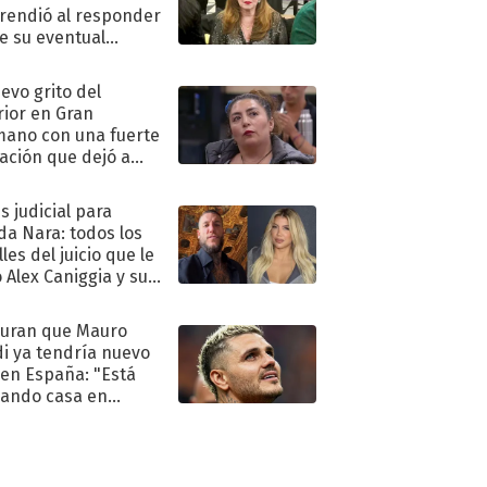
rendió al responder
e su eventual
eso al reality
uevo grito del
rior en Gran
ano con una fuerte
ación que dejó a
oya en shock:
idora"
s judicial para
a Nara: todos los
les del juicio que le
 Alex Caniggia y sus
imos pasos
uran que Mauro
di ya tendría nuevo
 en España: "Está
ando casa en
id"