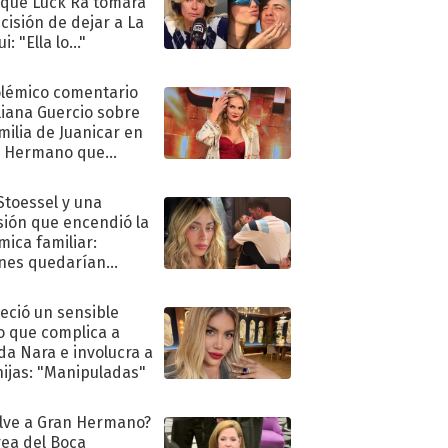
 que Luck Ra tomara
ecisión de dejar a La
i: "Ella lo..."
olémico comentario
liana Guercio sobre
amilia de Juanicar en
n Hermano que
tó la furia en redes
 Stoessel y una
sión que encendió la
mica familiar:
nes quedarían
ra de su boda
eció un sensible
o que complica a
a Nara e involucra a
hijas: "Manipuladas"
lve a Gran Hermano?
ea del Boca