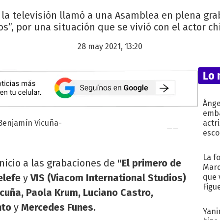
la televisión llamó a una Asamblea en plena grab
s”, por una situación que se vivió con el actor chi
28 may 2021, 13:20
Lo 
Ánge
emba
actr
esco
La f
nicio a las grabaciones de
"El primero de
Marc
elefe
y
VIS (Viacom International Studios)
que 
Figu
cuña, Paola Krum, Luciano Castro,
nto
y
Mercedes Funes.
Yani