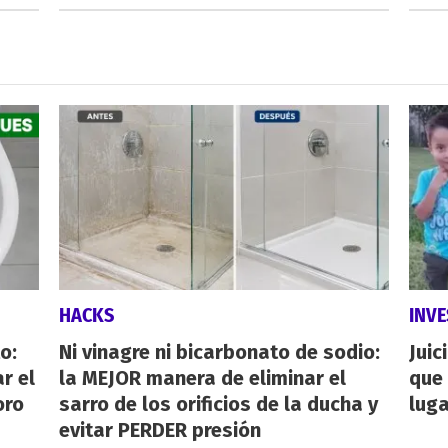
HACKS
INVE
o:
Ni vinagre ni bicarbonato de sodio:
Juic
r el
la MEJOR manera de eliminar el
que 
oro
sarro de los orificios de la ducha y
luga
evitar PERDER presión