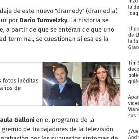
hizo
la d
rodaje de este nuevo "dramedy" (dramedia)
Joaqu
Sur por
Darío Turovelzky.
La historia se
e, a partir de que se enteran de que uno
El p
de E
d terminal, se cuestionan si esa es la
la f
Gra
desa
Tini
deci
polé
 fotos inéditas
quié
eaños de
afue
Apar
vide
Wand
sus 
aula Galloni
en el programa de la
 gremio de trabajadores de la televisión
¿Vue
Andr
 grabación por los supuestos síntomas de