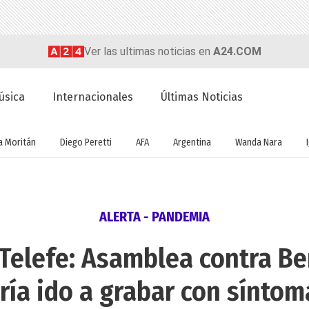
Ver las ultimas noticias en
A24.COM
úsica
Internacionales
Últimas Noticias
a Moritán
Diego Peretti
AFA
Argentina
Wanda Nara
ALERTA - PANDEMIA
Telefe: Asamblea contra B
ría ido a grabar con síntom