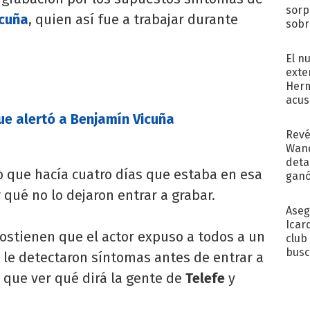
sorp
icuña
, quien así fue a trabajar durante
sobr
regr
El n
exte
Herm
acus
Pinc
que alertó a Benjamín Vicuña
"Tra
Revé
Wand
detal
o que hacía cuatro días que estaba en esa
ganó
próx
 qué no lo dejaron entrar a grabar.
Aseg
Icar
stienen que el actor expuso a todos a un
club
busc
 le detectaron síntomas antes de entrar a
Madr
 que ver qué dirá la gente de
Telefe
y