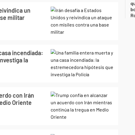
qu
bo
eivindica un
Ro
se militar
casa incendiada:
nvestiga la
erdo con Irán
edio Oriente