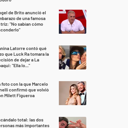
gel de Brito anunció el
mbarazo de una famosa
triz: "No sabían cómo
sconderlo"
nina Latorre contó qué
zo que Luck Ra tomara la
cisión de dejar a La
aqui: "Ella lo..."
 foto con la que Marcelo
nelli confirmó que volvió
n Milett Figueroa
cándalo total: las dos
ersonas más importantes