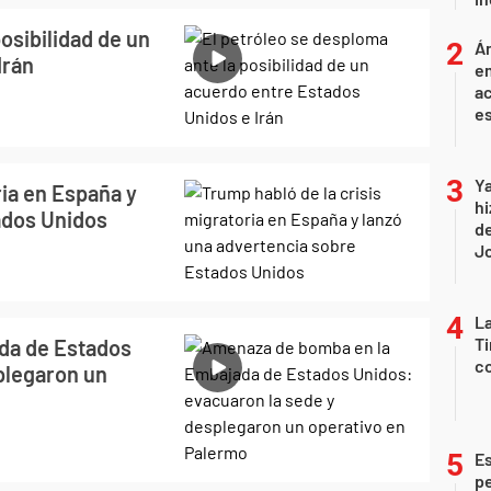
osibilidad de un
Án
Irán
e
ac
e
Ya
ria en España y
hi
ados Unidos
de
Jo
La
Ti
da de Estados
co
plegaron un
Es
p