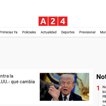
Primicias Ya
Policiales
Actualidad
Deportes
Previsional
Mu
ntra la
Not
.UU.: qué cambia
No
bi
ME
sa
i