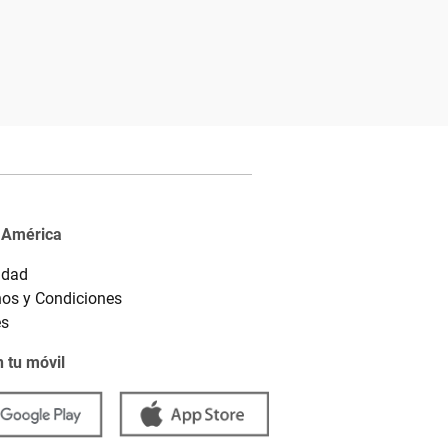
 América
idad
os y Condiciones
es
 tu móvil