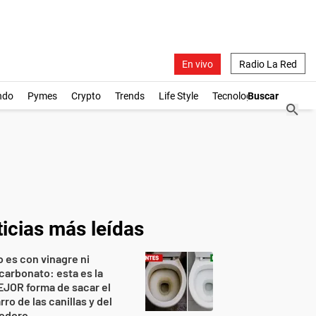
En vivo
Radio La Red
ndo
Pymes
Crypto
Trends
Life Style
Tecnología
icias más leídas
 es con vinagre ni
carbonato: esta es la
JOR forma de sacar el
rro de las canillas y del
nodoro