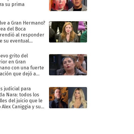
ra su prima
lve a Gran Hermano?
ea del Boca
rendió al responder
e su eventual
eso al reality
uevo grito del
rior en Gran
ano con una fuerte
ación que dejó a
oya en shock:
idora"
s judicial para
a Nara: todos los
les del juicio que le
 Alex Caniggia y sus
imos pasos