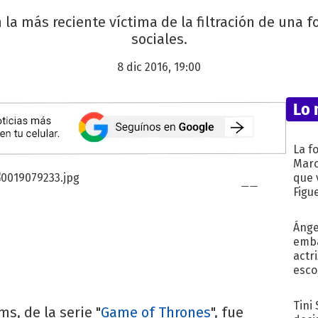
n la más reciente víctima de la filtración de una f
sociales.
8 dic 2016, 19:00
Lo 
La f
Marc
que 
Figu
Ánge
emba
actr
esco
Tini
ms, de la serie "
Game of Thrones
", fue