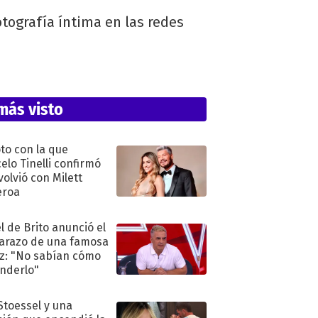
otografía íntima en las redes
más visto
oto con la que
elo Tinelli confirmó
volvió con Milett
eroa
l de Brito anunció el
razo de una famosa
iz: "No sabían cómo
nderlo"
 Stoessel y una