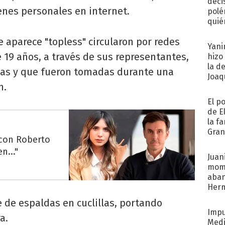
deci
genes personales en internet.
polé
quié
afue
e aparece "topless" circularon por redes
Yani
e 19 años, a través de sus representantes,
hizo
la d
as y que fueron tomadas durante una
Joaqu
n.
El p
de E
la f
Gra
 con Roberto
desa
n..."
Juani
mome
aba
Her
recib
 de espaldas en cuclillas, portando
Impu
a.
Medi