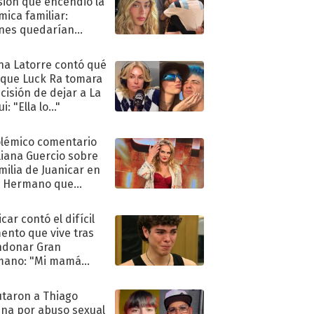
sión que encendió la
mica familiar:
nes quedarían
ra de su boda
na Latorre contó qué
 que Luck Ra tomara
ecisión de dejar a La
i: "Ella lo..."
olémico comentario
liana Guercio sobre
amilia de Juanicar en
n Hermano que
tó la furia en redes
car contó el difícil
nto que vive tras
ndonar Gran
mano: "Mi mamá
ió..."
taron a Thiago
na por abuso sexual