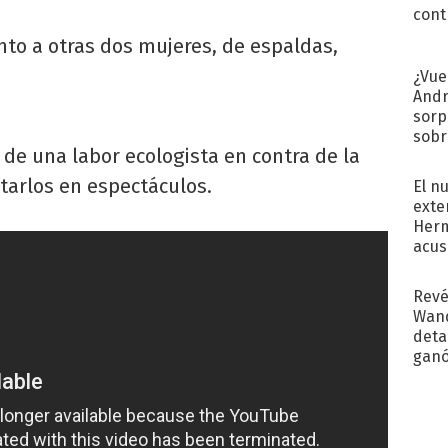
cont
unto a otras dos mujeres, de espaldas,
¿Vue
Andr
sorp
sobr
 de una labor ecologista en contra de la
regr
tarlos en espectáculos.
El n
exte
Herm
acus
Pinc
"Tra
Revé
Wand
detal
ganó
próx