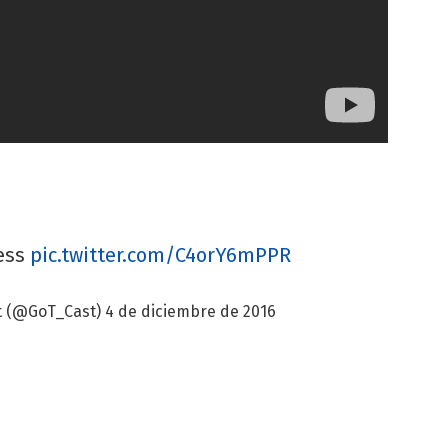
less
pic.twitter.com/C4orY6mPPR
t (@GoT_Cast)
4 de diciembre de 2016