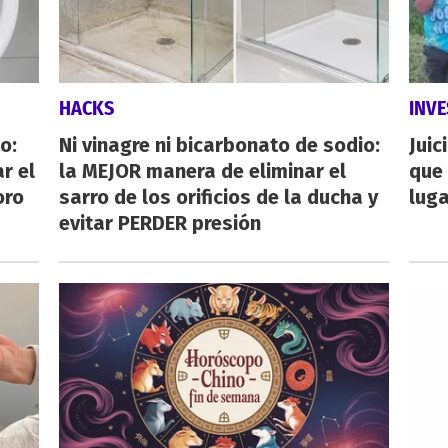
HACKS
INVE
o:
Ni vinagre ni bicarbonato de sodio:
Juic
r el
la MEJOR manera de eliminar el
que 
oro
sarro de los orificios de la ducha y
luga
evitar PERDER presión