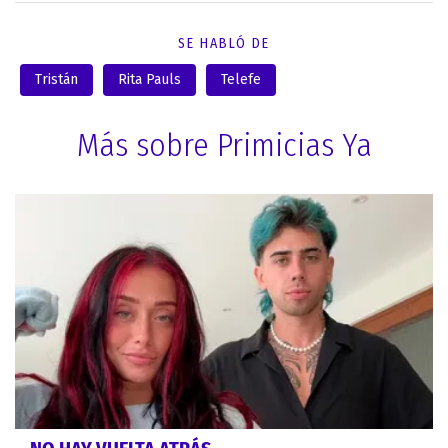
SE HABLÓ DE
Tristán
Rita Pauls
Telefe
Más sobre Primicias Ya