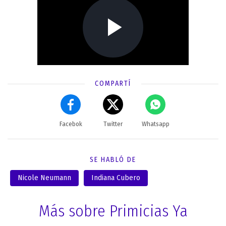
COMPARTÍ
Facebok
Twitter
Whatsapp
SE HABLÓ DE
Nicole Neumann
Indiana Cubero
Más sobre Primicias Ya