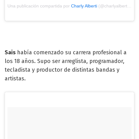
Una publicación compartida por
Charly Alberti
(@charlyalberti) el
2
Sais
había comenzado su carrera profesional a
los 18 años. Supo ser arreglista, programador,
tecladista y productor de distintas bandas y
artistas.