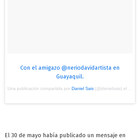
Con el amigazo @neriodavidartista en
Guayaquil.
Una publicación compartida por
Daniel Sais
(@danielsais) el
23 de
El 30 de mayo había publicado un mensaje en