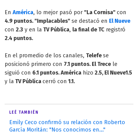
En
América
, lo mejor pasó por
"La Cornisa"
con
4.9 puntos. "Implacables"
se destacó en
El Nueve
con
2.3
y en la
TV Pública
,
la final de TC
registró
2.4 puntos.
En el promedio de los canales,
Telefe
se
posicionó primero con
7.1 puntos. El Trece
le
siguió con
6.1 puntos. América
hizo
2.5, El Nueve1.5
y la
TV Pública
cerró con
1.1.
LEÉ TAMBIÉN
Emily Ceco confirmó su relación con Roberto
García Moritán: "Nos conocimos en..."