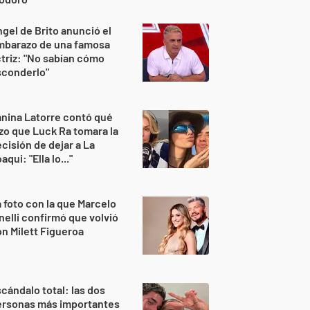
gel de Brito anunció el
mbarazo de una famosa
triz: "No sabían cómo
sconderlo"
nina Latorre contó qué
zo que Luck Ra tomara la
cisión de dejar a La
aqui: "Ella lo..."
 foto con la que Marcelo
nelli confirmó que volvió
n Milett Figueroa
cándalo total: las dos
ersonas más importantes