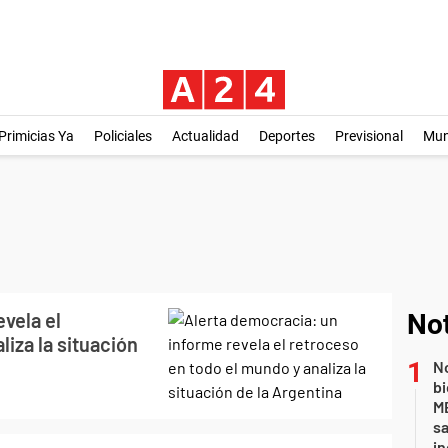
Primicias Ya
Policiales
Actualidad
Deportes
Previsional
Mu
vela el
Not
iza la situación
No
bi
ME
sa
i