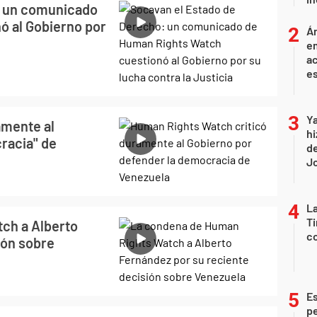
: un comunicado
ó al Gobierno por
Án
e
ac
e
Ya
amente al
hi
racia" de
de
Jo
La
Ti
ch a Alberto
co
ión sobre
Es
p