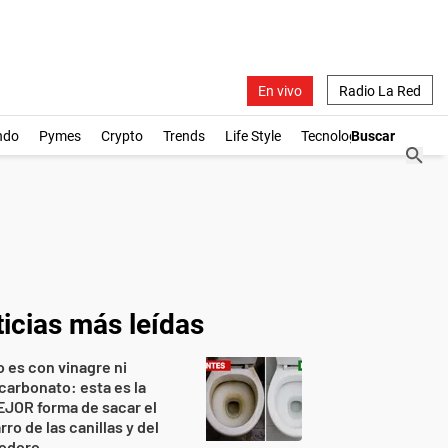
En vivo
Radio La Red
ndo
Pymes
Crypto
Trends
Life Style
Tecnología
icias más leídas
 es con vinagre ni
carbonato: esta es la
JOR forma de sacar el
rro de las canillas y del
nodoro