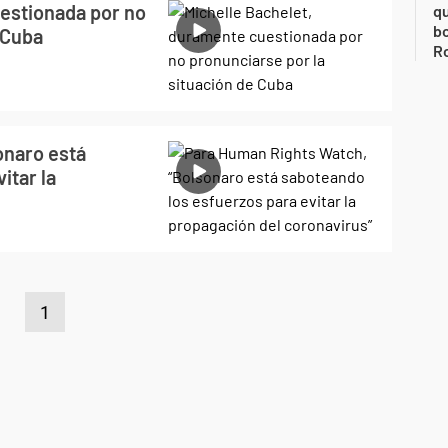
estionada por no
qu
bo
 Cuba
Ro
onaro está
itar la
1