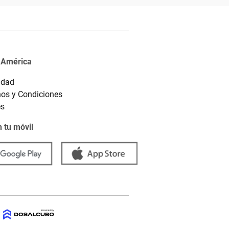
 América
idad
os y Condiciones
es
 tu móvil