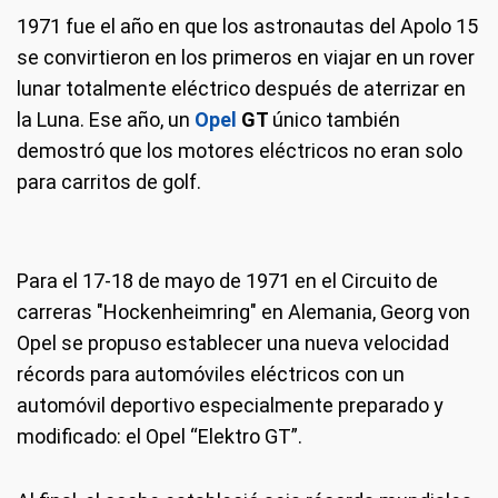
1971 fue el año en que los astronautas del Apolo 15
se convirtieron en los primeros en viajar en un rover
lunar totalmente eléctrico después de aterrizar en
la Luna. Ese año, un
Opel
GT
único también
demostró que los motores eléctricos no eran solo
para carritos de golf.
Para el 17-18 de mayo de 1971 en el Circuito de
Para el 17-18 de mayo de 1971 en el Circuito de carreras
carreras "Hockenheimring" en Alemania, Georg von
"Hockenheimring" en Alemania, Georg von Opel se propuso
Opel se propuso establecer una nueva velocidad
establecer una nueva velocidad récords para automóviles eléctricos
récords para automóviles eléctricos con un
con un automóvil deportivo especialmente preparado y modificado: el
Opel “Elektro GT”. Las modificaciones a la carrocería incluyeron el
automóvil deportivo especialmente preparado y
cierre de todas las entradas y salidas de aire en la parte delantera, un
modificado: el Opel “Elektro GT”.
"plano" capó sin la protuberancia característica del GT de producción
para el carburador, la eliminación de parachoques, espejos y manijas
de las puertas, así como el desmontaje completo del motor y