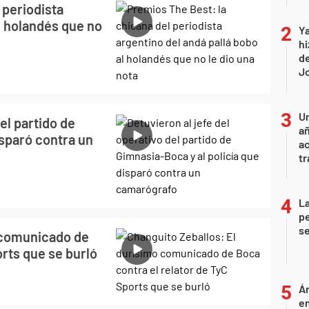
 periodista
al holandés que no
Ya
hi
de
Jo
U
el partido de
añ
isparó contra un
a
tr
La
pe
se
 comunicado de
orts que se burló
Án
e