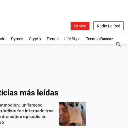
En vivo
Radio La Red
ndo
Pymes
Crypto
Trends
Life Style
Tecnología
icias más leídas
onmoción: un famoso
riodista fue internado tras
 dramático episodio en
vo