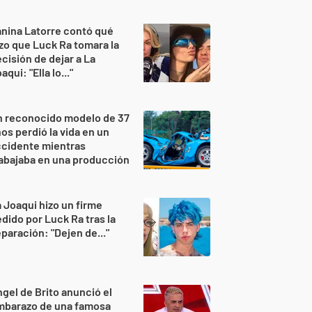
nina Latorre contó qué
zo que Luck Ra tomara la
cisión de dejar a La
aqui: "Ella lo..."
n reconocido modelo de 37
os perdió la vida en un
ccidente mientras
abajaba en una producción
 Joaqui hizo un firme
dido por Luck Ra tras la
paración: "Dejen de..."
gel de Brito anunció el
mbarazo de una famosa