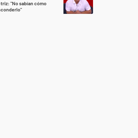
triz: "No sabían cómo
sconderlo"