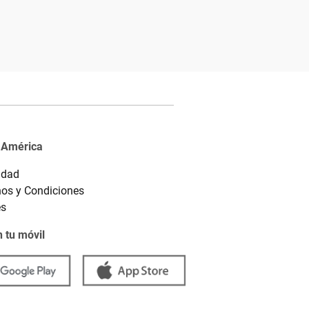
 América
idad
os y Condiciones
es
 tu móvil