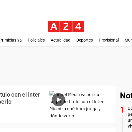
Primicias Ya
Policiales
Actualidad
Deportes
Previsional
Mu
tulo con el Inter
Not
verlo
C
pe
un
vi