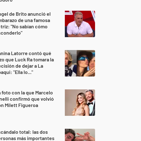
gel de Brito anunció el
mbarazo de una famosa
triz: "No sabían cómo
sconderlo"
nina Latorre contó qué
zo que Luck Ra tomara la
cisión de dejar a La
aqui: "Ella lo..."
 foto con la que Marcelo
nelli confirmó que volvió
n Milett Figueroa
cándalo total: las dos
ersonas más importantes