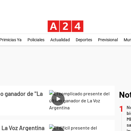
Primicias Ya
Policiales
Actualidad
Deportes
Previsional
Mu
mo ganador de "La
Not
No
bi
ME
sa
e La Voz Argentina
i