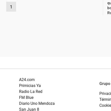
qu
1
bo
Ro
A24.com
Grupo
Primicias Ya
Radio La Red
Privac
FM Blue
Términ
Diario Uno Mendoza
Cooki
San Juan 8