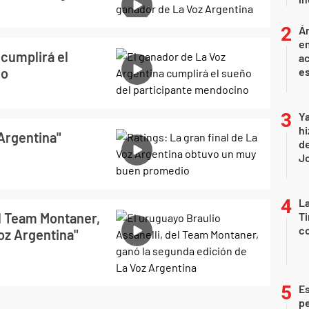
Án
e
 cumplirá el
ac
no
e
Ya
hi
 Argentina"
de
Jo
La
el Team Montaner,
Ti
co
oz Argentina"
Es
p