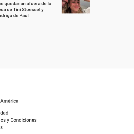
e quedarían afuera de la
da de Tini Stoessel y
drigo de Paul
 América
idad
os y Condiciones
es