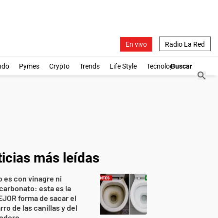
En vivo
Radio La Red
ndo
Pymes
Crypto
Trends
Life Style
Tecnología
icias más leídas
 es con vinagre ni
carbonato: esta es la
JOR forma de sacar el
rro de las canillas y del
nodoro