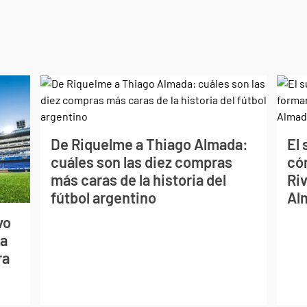
De Riquelme a Thiago Almada:
El
cuáles son las diez compras
có
más caras de la historia del
Riv
fútbol argentino
Al
vo
ca
ra