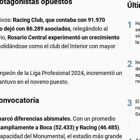
rotagonistas opuestos
Últ
tivos:
Racing Club, que contaba con 91.970
Ho
lo dejó con 86.289 asociados
, relegándolo al
se
si
io,
Rosario Central experimentó un crecimiento
la
solidándose como el club del Interior con mayor
Ho
de
mpeón de la Liga Profesional 2024, incrementó un
ag
re
antuvo en el noveno puesto.
onvocatoria
El
r
Ga
 marcó diferencias abismales.
Con un promedio
ampliamente a Boca (52.433) y Racing (46.485)
.
a capacidad del Monumental, el estadio más grande