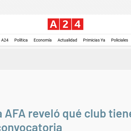
o A24
Política
Economía
Actualidad
Primicias Ya
Policiales
a AFA reveló qué club tie
convocatoria