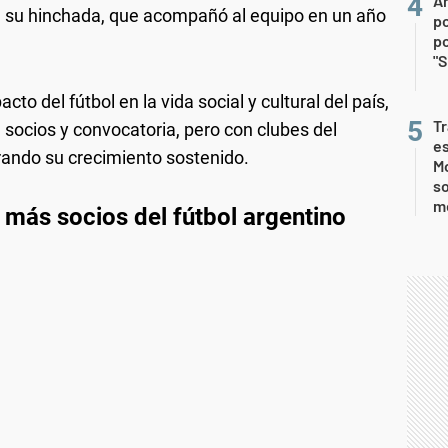
An
 de su hinchada, que acompañó al equipo en un año
po
po
"S
to del fútbol en la vida social y cultural del país,
Tr
 socios y convocatoria, pero con clubes del
e
rando su crecimiento sostenido.
Mo
so
m
n más socios del fútbol argentino