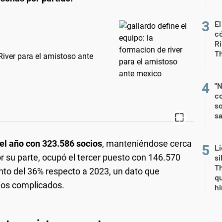
El
có
Ri
T
River para el amistoso ante
"N
co
so
sa
 el año con 323.586 socios
, manteniéndose cerca
Li
por su parte, ocupó el tercer puesto con 146.570
si
Th
ento del 36% respecto a 2023, un dato que
qu
años complicados.
h