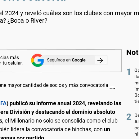
el 2024 y reveló cuáles son los clubes con mayor m
a? ¿Boca o River?
Not
Op
l
mu
i
Bo
t
FA
) publicó su informe anual 2024, revelando las
mera División y destacando el dominio absoluto
De
s
, el Millonario no solo se consolida como el club
Al
co
bién lidera la convocatoria de hinchas, con
un
hi
sonas por partido.