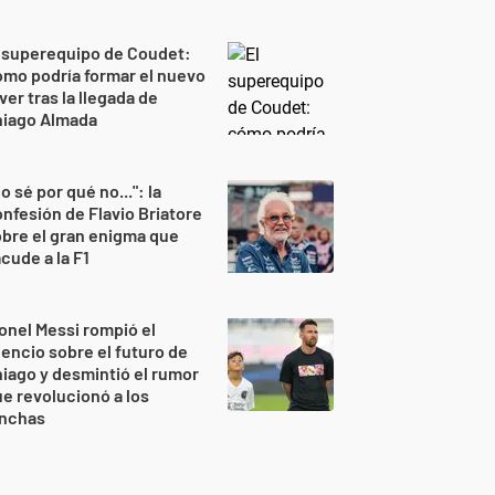
 superequipo de Coudet:
mo podría formar el nuevo
ver tras la llegada de
hiago Almada
o sé por qué no...": la
nfesión de Flavio Briatore
bre el gran enigma que
cude a la F1
onel Messi rompió el
lencio sobre el futuro de
iago y desmintió el rumor
e revolucionó a los
inchas