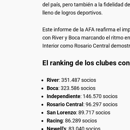
del país, pero también a la fidelidad
lleno de logros deportivos.
Este informe de la AFA reafirma el impac
con River y Boca marcando el ritmo en
Interior como Rosario Central demost
El ranking de los clubes co
River
: 351.487 socios
Boca
: 323.586 socios
Independiente
: 146.570 socios
Rosario Central
: 96.297 socios
San Lorenzo
: 89.717 socios
Racing
: 86.289 socios
Newell's
: 83.040 socios